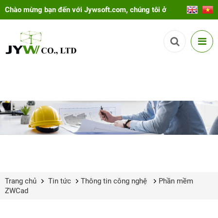
Chào mừng bạn đến với Jywsoft.com, chúng tôi ở
đây để giúp bạn!
Trang chủ
Tin tức
Thông tin công nghệ
Phần mềm
ZWCad