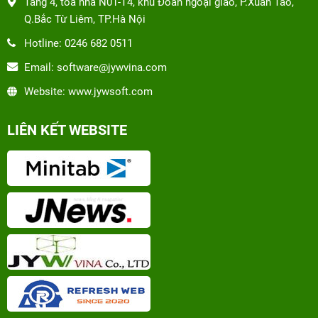
Tầng 4, tòa nhà N01-T4, khu Đoàn ngoại giao, P.Xuân Tảo,
Q.Bắc Từ Liêm, TP.Hà Nội
Hotline: 0246 682 0511
Email: software@jywvina.com
Website: www.jywsoft.com
LIÊN KẾT WEBSITE