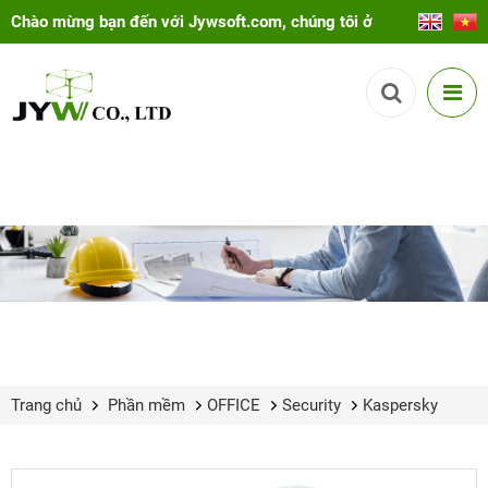
Chào mừng bạn đến với Jywsoft.com, chúng tôi ở
đây để giúp bạn!
Trang chủ
Phần mềm
OFFICE
Security
Kaspersky