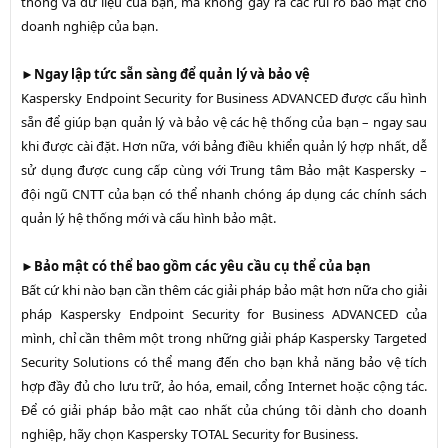
thống và dữ liệu của bạn, mà không gây ra các rủi ro bảo mật cho
doanh nghiệp của bạn.
►
Ngay lập tức sẵn sàng để quản lý và bảo vệ
Kaspersky Endpoint Security for Business ADVANCED được cấu hình
sẵn để giúp bạn quản lý và bảo vệ các hệ thống của bạn – ngay sau
khi được cài đặt. Hơn nữa, với bảng điều khiển quản lý hợp nhất, dễ
sử dụng được cung cấp cùng với Trung tâm Bảo mật Kaspersky –
đội ngũ CNTT của bạn có thể nhanh chóng áp dụng các chính sách
quản lý hệ thống mới và cấu hình bảo mật.
►
Bảo mật có thể bao gồm các yêu cầu cụ thể của bạn
Bất cứ khi nào bạn cần thêm các giải pháp bảo mật hơn nữa cho giải
pháp Kaspersky Endpoint Security for Business ADVANCED của
mình, chỉ cần thêm một trong những giải pháp Kaspersky Targeted
Security Solutions có thể mang đến cho bạn khả năng bảo vệ tích
hợp đầy đủ cho lưu trữ, ảo hóa, email, cổng Internet hoặc cộng tác.
Để có giải pháp bảo mật cao nhất của chúng tôi dành cho doanh
nghiệp, hãy chọn Kaspersky TOTAL Security for Business.