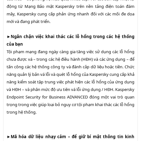
động từ Mạng Bảo mật Kaspersky trên nền tảng điện toán đám
mây, Kaspersky cung cấp phản ứng nhanh đối với các mối đe dọa
mới và đang phát triển.
►
Ngăn chặn việc khai thác các lỗ hổng trong các hệ thống
của bạn
Tội phạm mạng đang ngày càng gia tăng việc sử dụng các lỗ hổng
chưa được vá – trong các hệ điều hành (HĐH) và các ứng dụng – để
tấn công các hệ thống công ty và đánh cắp dữ liệu hoặc tiền. Chức
năng quản lý bản vá lỗi và quét lỗ hổng của Kaspersky cung cấp khả
năng kiểm soát tập trung việc phát hiện các lỗ hổng của ứng dụng
và HĐH – và phân mức độ ưu tiên vá lỗi ứng dụng / HĐH. Kaspersky
Endpoint Security for Business ADVANCED đóng một vai trò quan
trọng trong việc giúp loại bỏ nguy cơ tội phạm khai thác các lỗ hổng
trong hệ thống.
►
Mã hóa dữ liệu nhạy cảm – để giữ bí mật thông tin kinh