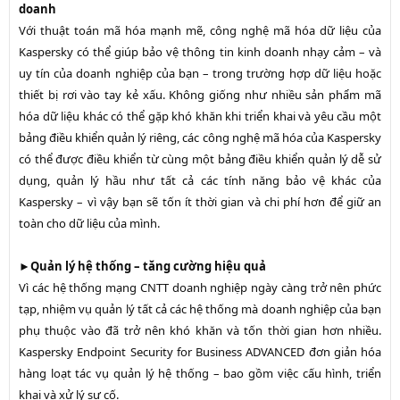
doanh
Với thuật toán mã hóa mạnh mẽ, công nghệ mã hóa dữ liệu của
Kaspersky có thể giúp bảo vệ thông tin kinh doanh nhạy cảm – và
uy tín của doanh nghiệp của bạn – trong trường hợp dữ liệu hoặc
thiết bị rơi vào tay kẻ xấu. Không giống như nhiều sản phẩm mã
hóa dữ liệu khác có thể gặp khó khăn khi triển khai và yêu cầu một
bảng điều khiển quản lý riêng, các công nghệ mã hóa của Kaspersky
có thể được điều khiển từ cùng một bảng điều khiển quản lý dễ sử
dụng, quản lý hầu như tất cả các tính năng bảo vệ khác của
Kaspersky – vì vậy bạn sẽ tốn ít thời gian và chi phí hơn để giữ an
toàn cho dữ liệu của mình.
►
Quản lý hệ thống – tăng cường hiệu quả
Vì các hệ thống mạng CNTT doanh nghiệp ngày càng trở nên phức
tạp, nhiệm vụ quản lý tất cả các hệ thống mà doanh nghiệp của bạn
phụ thuộc vào đã trở nên khó khăn và tốn thời gian hơn nhiều.
Kaspersky Endpoint Security for Business ADVANCED đơn giản hóa
hàng loạt tác vụ quản lý hệ thống – bao gồm việc cấu hình, triển
khai và xử lý sự cố.