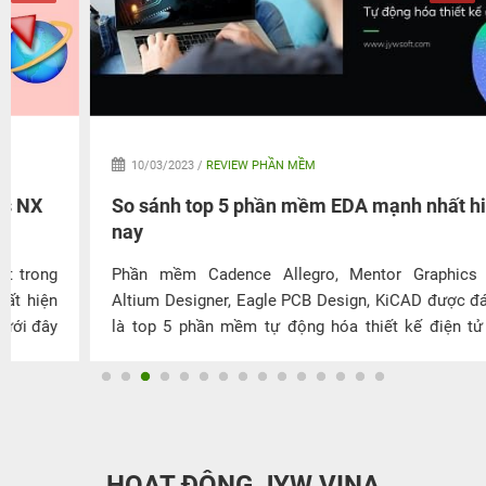
10/03/2023 /
REVIEW PHẦN MỀM
So sánh top 5 phần mềm EDA mạnh nhất hiện
nay
Phần mềm Cadence Allegro, Mentor Graphics PADS,
Altium Designer, Eagle PCB Design, KiCAD được đánh giá
là top 5 phần mềm tự động hóa thiết kế điện tử (EDA)
được sử dụng phổ biến nhất hiện nay. Vậy ưu nhược điểm
của những phần mềm này là gì? Đâu là phần mềm EDA
mạnh mẽ nhất? Cùng JYWSOFT khám phá qua bài viết
dưới đây.
HOẠT ĐỘNG JYW VINA