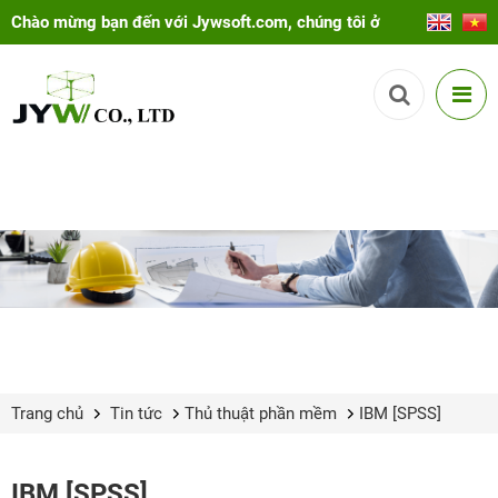
Chào mừng bạn đến với Jywsoft.com, chúng tôi ở
đây để giúp bạn!
Trang chủ
Tin tức
Thủ thuật phần mềm
IBM [SPSS]
IBM [SPSS]