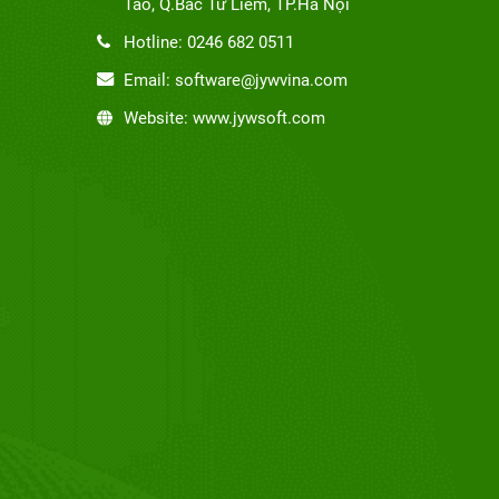
Tảo, Q.Bắc Từ Liêm, TP.Hà Nội
Hotline: 0246 682 0511
Email: software@jywvina.com
Website: www.jywsoft.com