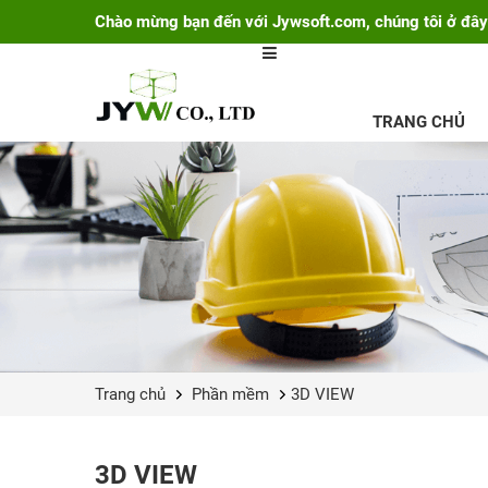
Chào mừng bạn đến với Jywsoft.com, chúng tôi ở đây
TRANG CHỦ
Trang chủ
Phần mềm
3D VIEW
3D VIEW