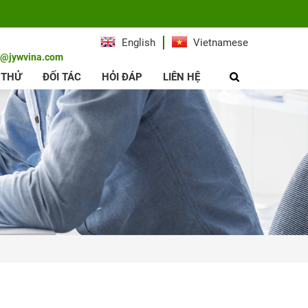
English
Vietnamese
e@jywvina.com
 THỬ
ĐỐI TÁC
HỎI ĐÁP
LIÊN HỆ