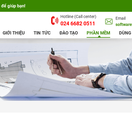
 để giúp bạn!
Hotline (Call center)
Email
024 6682 0511
softwar
GIỚI THIỆU
TIN TỨC
ĐÀO TẠO
PHẦN MỀM
DÙNG