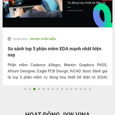
10/03/2023 /
REVIEW PHẦN MỀM
So sánh top 5 phần mềm EDA mạnh nhất hiện
nay
Phần mềm Cadence Allegro, Mentor Graphics PADS,
Altium Designer, Eagle PCB Design, KiCAD được đánh giá
là top 5 phần mềm tự động hóa thiết kế điện tử (EDA)
được sử dụng phổ biến nhất hiện nay. Vậy ưu nhược điểm
của những phần mềm này là gì? Đâu là phần mềm EDA
mạnh mẽ nhất? Cùng JYWSOFT khám phá qua bài viết
dưới đây.
HOẠT ĐỘNG JYW VINA