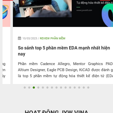
10/03/2023 /
REVIEW PHẦN MỀM
So sánh top 5 phần mềm EDA mạnh nhất hiện
nay
Phần mềm Cadence Allegro, Mentor Graphics PADS,
Altium Designer, Eagle PCB Design, KiCAD được đánh giá
là top 5 phần mềm tự động hóa thiết kế điện tử (EDA)
được sử dụng phổ biến nhất hiện nay. Vậy ưu nhược điểm
của những phần mềm này là gì? Đâu là phần mềm EDA
mạnh mẽ nhất? Cùng JYWSOFT khám phá qua bài viết
dưới đây.
HOẠT ĐỘNG JYW VINA