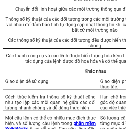
Chuyển đổi linh hoạt giữa các môi trường thông qua đư
Thông số kỹ thuật của các đối tượng trong các môi trường thi
với nhau để đảm bảo tính tự động cập nhật thông tin khi các
bất cứ môi trường nào.
Các thông số kỹ thuật của các đối tượng đều được hiển thị
chóng.
Các thanh công cụ và các lệnh được biểu tượng hóa kèm theo
tác dụng của lệnh được đồ họa hóa và có thể quan
Khác nhau
Giao diện dễ sử dụng
Giao diện phứ
thao tác.
Cách thức kiểm tra thông số kỹ thuật cũng
Hạn chế tron
như tạo lập các mối quan hệ giữa các đối
góc độ quan s
tượng nhanh chóng và dễ dàng thực hiện
của việc thiết
Một câu lệnh có thể có nhiều mục đích thực
Số lượng câu
hiện, và số lượng câu lệnh trong
phần mềm
từng mục đích
SolidWorks
ít và dễ nhớ. Các câu lệnh đều
có phần hướn