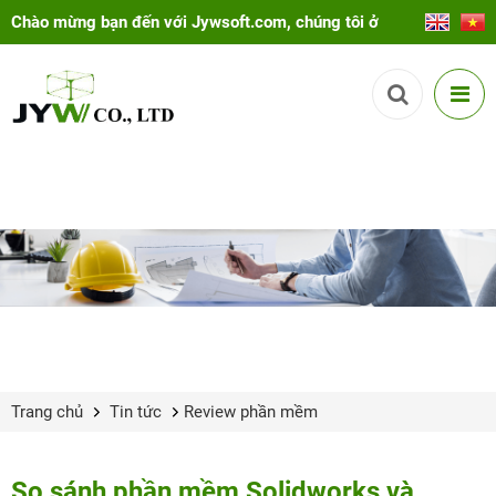
Chào mừng bạn đến với Jywsoft.com, chúng tôi ở
đây để giúp bạn!
Trang chủ
Tin tức
Review phần mềm
So sánh phần mềm Solidworks và