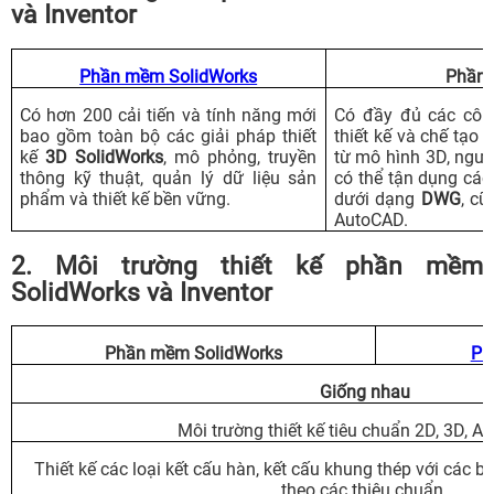
và Inventor
Phần mềm SolidWorks
Phần 
Có hơn 200 cải tiến và tính năng mới
Có đầy đủ các côn
bao gồm toàn bộ các giải pháp thiết
thiết kế và chế tạo 
kế
3D SolidWorks
, mô phỏng, truyền
từ mô hình 3D, ngư
thông kỹ thuật, quản lý dữ liệu sản
có thể tận dụng các 
phẩm và thiết kế bền vững.
dưới dạng
DWG
, c
AutoCAD.
2. Môi trường thiết kế phần mềm
SolidWorks và Inventor
Phần mềm SolidWorks
Ph
Giống nhau
Môi trường thiết kế tiêu chuẩn 2D, 3D, A
Thiết kế các loại kết cấu hàn, kết cấu khung thép với các b
theo các thiêu chuẩn.