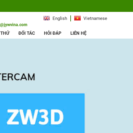
English
Vietnamese
e@jywvina.com
 THỬ
ĐỐI TÁC
HỎI ĐÁP
LIÊN HỆ