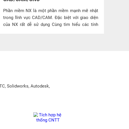
Phần mềm NX là một phần mềm mạnh mẽ nhật
AUTOC
trong lĩnh vực CAD/CAM. Đặc biệt với giao diện
của NX rất dễ sử dụng Cùng tìm hiểu các tính
năng mạnh mẽ của phần mềm này qua bài viết
dưới đây.
TC, Solidworks, Autodesk,