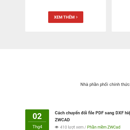
XEM THÊM
Nhà phần phối chính thức
Cách chuyển đổi file PDF sang DXF h
02
ZWCAD
Thg4
410 lượt xem /
Phần mềm ZWCad