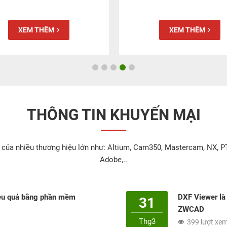
XEM THÊM
XEM THÊM
THÔNG TIN KHUYẾN MẠI
 của nhiều thương hiệu lớn như: Altium, Cam350, Mastercam, NX, P
Adobe,..
iệu quả bằng phần mềm
DXF Viewer là
31
ZWCAD
Thg3
399 lượt xe