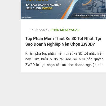
05/03/2026 /
PHẦN MỀM ZWCAD
n
Top Phần Mềm Thiết Kế 3D Tốt Nhất: Tại
Sao Doanh Nghiệp Nên Chọn ZW3D?
ất năm
Khám phá top phần mềm thiết kế 3D tốt nhất hiện
ọn bản
nay. Tìm hiểu lý do tại sao sở hữu bản quyền
ế, sản
ZW3D là lựa chọn tối ưu cho doanh nghiệp sản
xuất và cơ khí.