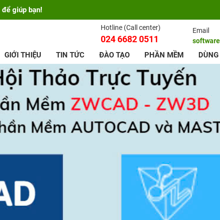
 để giúp bạn!
Hotline (Call center)
Email
024 6682 0511
softwar
GIỚI THIỆU
TIN TỨC
ĐÀO TẠO
PHẦN MỀM
DÙNG