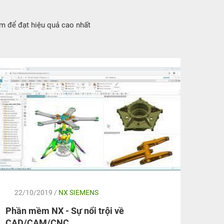
m để đạt hiệu quả cao nhất
22/10/2019 /
NX SIEMENS
13
Phần mềm NX - Sự nổi trội về
AUTO
CAD/CAM/CNC