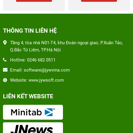
THÔNG TIN LIÊN HỆ
Tầng 4, tòa nhà N01-T4, khu Đoàn ngoại giao, P.Xuân Tảo,
Q.Bắc Từ Liêm, TP.Hà Nội
Hotline: 0246 682 0511
Email: software@jywvina.com
Website: www.jywsoft.com
LIÊN KẾT WEBSITE