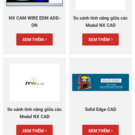
NX CAM WIRE EDM ADD-
So sánh tính năng giữa các
ON
Modul NX CAD
XEM THÊM
XEM THÊM
So sánh tính năng giữa các
Solid Edge CAD
Modul NX CAD
XEM THÊM
XEM THÊM