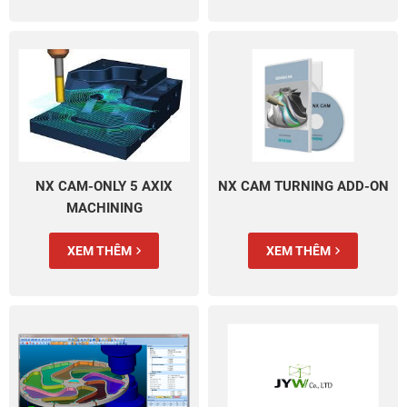
NX CAM-ONLY 5 AXIX
NX CAM TURNING ADD-ON
MACHINING
XEM THÊM
XEM THÊM