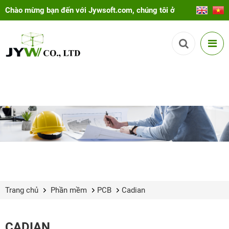
Chào mừng bạn đến với Jywsoft.com, chúng tôi ở
đây để giúp bạn!
Trang chủ
Phần mềm
PCB
Cadian
CADIAN