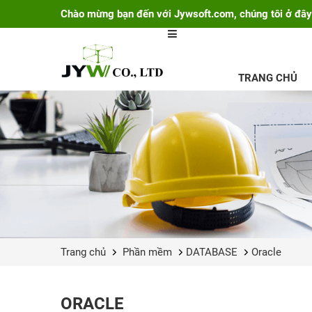
Chào mừng bạn đến với Jywsoft.com, chúng tôi ở đây
TRANG CHỦ
Trang chủ
Phần mềm
DATABASE
Oracle
ORACLE