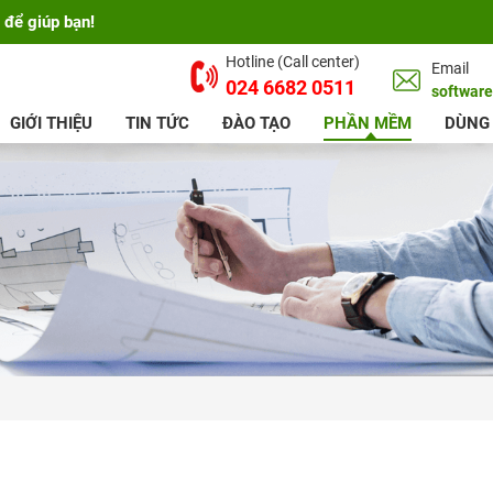
 để giúp bạn!
Hotline (Call center)
Email
024 6682 0511
softwar
GIỚI THIỆU
TIN TỨC
ĐÀO TẠO
PHẦN MỀM
DÙNG