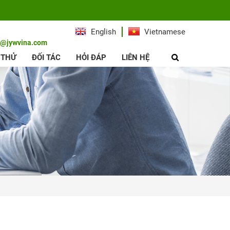
English
Vietnamese
e@jywvina.com
 THỬ
ĐỐI TÁC
HỎI ĐÁP
LIÊN HỆ