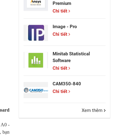
Premium
Chi tiết
Image - Pro
Chi tiết
Minitab Statistical
Software
Chi tiết
CAM350-840
Chi tiết
Board
Xem thêm
 A0 -
, bạn