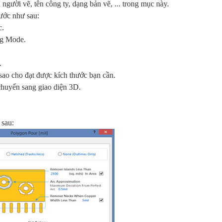
người vẽ, tên công ty, dạng bản vẽ, ... trong mục này.
bước như sau:
c.
ng Mode.
.
ao cho đạt được kích thước bạn cần.
chuyển sang giao diện 3D.
 sau: