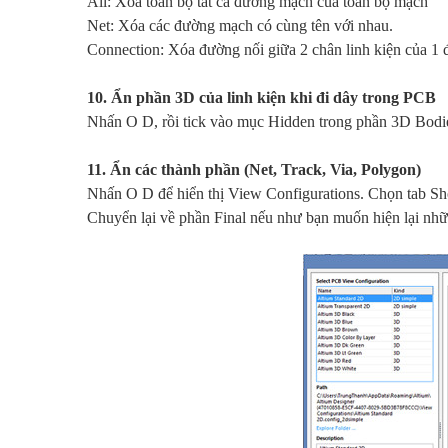
All: Xóa toàn bộ tất cả đường mạch của toàn bộ mạch
Net: Xóa các đường mạch có cùng tên với nhau.
Connection: Xóa đường nối giữa 2 chân linh kiện của 1
10. Ẩn phần 3D của linh kiện khi đi dây trong PCB
Nhấn O D, rồi tick vào mục Hidden trong phần 3D Bodi
11. Ẩn các thành phần (Net, Track, Via, Polygon)
Nhấn O D để hiển thị View Configurations. Chọn tab S
Chuyển lại về phần Final nếu như bạn muốn hiện lại nhữ