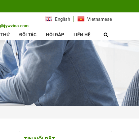
English
Vietnamese
e@jywvina.com
 THỬ
ĐỐI TÁC
HỎI ĐÁP
LIÊN HỆ