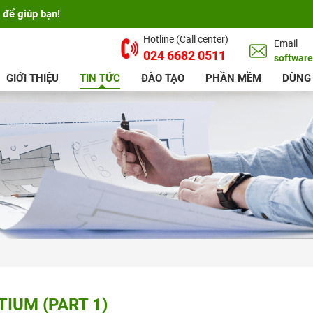
 để giúp bạn!
Hotline (Call center)
Email
024 6682 0511
softwar
GIỚI THIỆU
TIN TỨC
ĐÀO TẠO
PHẦN MỀM
DÙNG
IUM (PART 1)