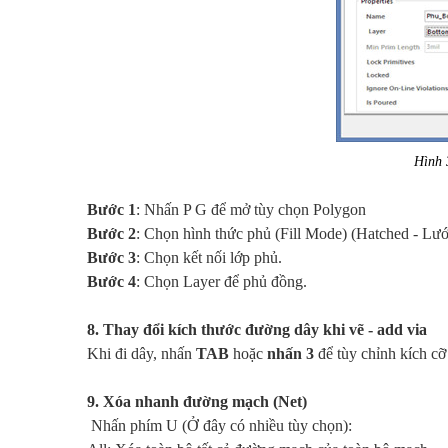
Hình 
Bước 1
: Nhấn
P G
để mở tùy chọn Polygon
Bước 2
: Chọn hình thức phủ
(Fill Mode) (Hatched - Lưới
Bước 3
: Chọn kết nối lớp phủ.
Bước 4
: Chọn Layer để phủ đồng.
8. Thay đổi kích thước đường dây khi vẽ - add via
Khi đi dây, nhấn
TAB
hoặc
nhấn
3
để tùy chỉnh kích c
9. Xóa nhanh đường mạch (Net)
Nhấn phím
U
(Ở đây có nhiều tùy chọn):