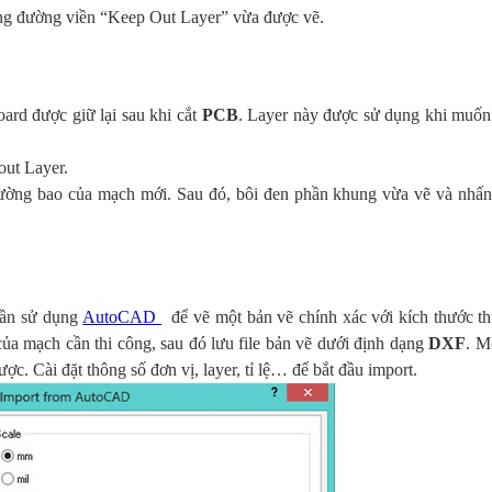
ong đường viền “Keep Out Layer” vừa được vẽ.
rd được giữ lại sau khi cắt
PCB
. Layer này được sử dụng khi muốn
out Layer.
đường bao của mạch mới. Sau đó, bôi đen phần khung vừa vẽ và nhấ
 cần sử dụng
AutoCAD
để vẽ một bản vẽ chính xác với kích thước th
ủa mạch cần thi công, sau đó lưu file bản vẽ dưới định dạng
DXF
. M
ợc. Cài đặt thông số đơn vị, layer, tỉ lệ… để bắt đầu import.