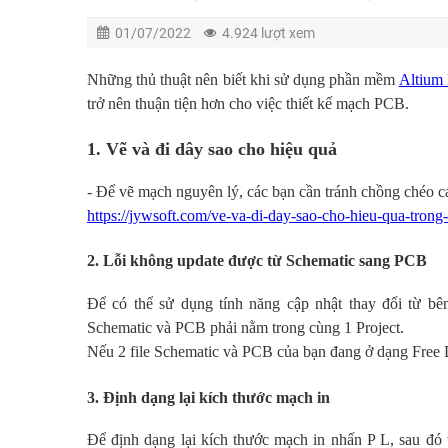
01/07/2022
4.924 lượt xem
Những thủ thuật nên biết khi sử dụng phần mềm
Altium 
trở nên thuận tiện hơn cho việc thiết kế mạch PCB.
1. Vẽ và đi dây sao cho hiệu quả
- Để vẽ mạch nguyên lý, các bạn cần tránh chồng chéo các
https://jywsoft.com/ve-va-di-day-sao-cho-hieu-qua-trong
2. Lỗi không update được từ Schematic sang PCB
Để có thể sử dụng tính năng cập nhật thay đổi từ b
Schematic và PCB phải nằm trong cùng 1 Project.
Nếu 2 file Schematic và PCB của bạn đang ở dạng Free D
3. Định dạng lại kích thước mạch in
Để định dạng lại kích thước mạch in nhấn
P L
, sau đó