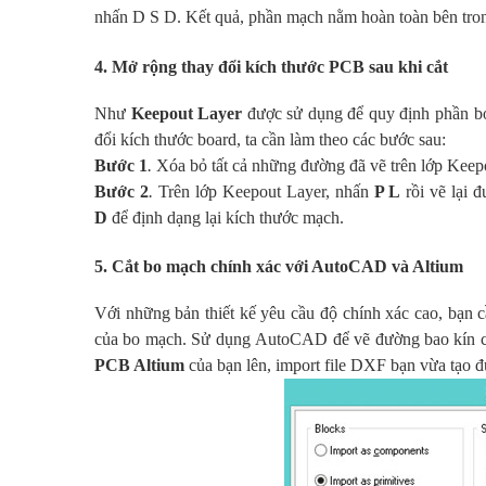
nhấn
D S D
. Kết quả, phần mạch nằm hoàn toàn bên tr
4. Mở rộng thay đổi kích thước PCB sau khi cắt
Như
Keepout Layer
được sử dụng để quy định phần boa
đổi kích thước board, ta cần làm theo các bước sau:
Bước 1
.
Xóa bỏ tất cả những đường đã vẽ trên lớp Keep
Bước 2
.
Trên lớp Keepout Layer, nhấn
P L
rồi vẽ lại 
D
để định dạng lại kích thước mạch.
5. Cắt bo mạch chính xác với AutoCAD và Altium
Với những bản thiết kế yêu cầu độ chính xác cao, bạn
của bo mạch. Sử dụng
AutoCAD
để vẽ đường bao kín c
PCB Altium
của bạn lên, import file DXF bạn vừa tạo đư