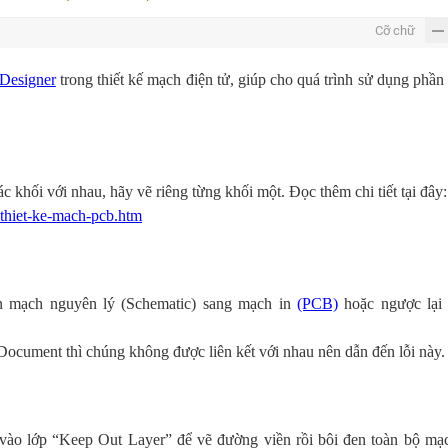
Cỡ chữ
Designer
trong thiết kế mạch điện tử, giúp cho quá trình sử dụng phầ
 khối với nhau, hãy vẽ riêng từng khối một. Đọc thêm chi tiết tại đây:
-thiet-ke-mach-pcb.htm
ên mạch nguyên lý (Schematic) sang mạch in
(PCB)
hoặc ngược lại 
ocument thì chúng không được liên kết với nhau nên dẫn đến lỗi này.
 vào lớp “Keep Out Layer” để vẽ đường viền rồi bôi đen toàn bộ mạ