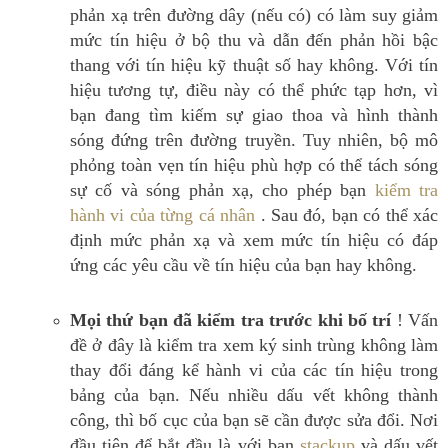
phản xạ trên đường dây (nếu có) có làm suy giảm
mức tín hiệu ở bộ thu và dẫn đến phản hồi bậc
thang với tín hiệu kỹ thuật số hay không.
Với tín
hiệu tương tự, điều này có thể phức tạp hơn, vì
bạn đang tìm kiếm sự giao thoa và hình thành
sóng đứng trên đường truyền.
Tuy nhiên, bộ mô
phỏng toàn vẹn tín hiệu phù hợp có thể tách sóng
sự cố và sóng phản xạ, cho phép bạn
kiểm tra
hành vi của từng cá nhân
.
Sau đó, bạn có thể xác
định mức phản xạ và xem mức tín hiệu có đáp
ứng các yêu cầu về tín hiệu của bạn hay không.
Mọi thứ bạn đã kiểm tra trước khi bố trí
!
Vấn
đề ở đây là kiểm tra xem ký sinh trùng không làm
thay đổi đáng kể hành vi của các tín hiệu trong
bảng của bạn.
Nếu nhiều dấu vết không thành
công, thì bố cục của bạn sẽ cần được sửa đổi.
Nơi
đầu tiên để bắt đầu là với bạn
stackup
và dấu vết