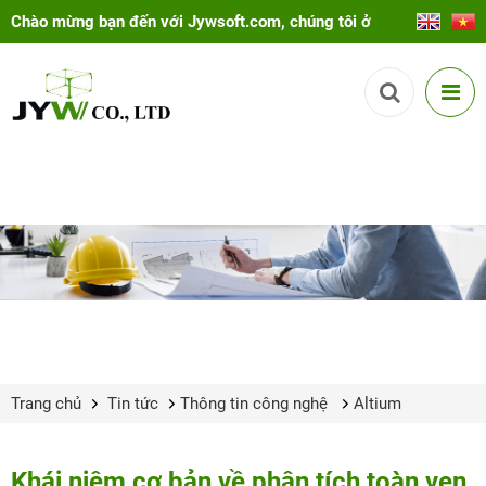
Chào mừng bạn đến với Jywsoft.com, chúng tôi ở
đây để giúp bạn!
Trang chủ
Tin tức
Thông tin công nghệ
Altium
Khái niệm cơ bản về phân tích toàn vẹn