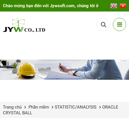
Chào mừng bạn đến với Jywsoft.com, chúng tôi ở
đây để giúp bạn!
Trang chủ
Phần mềm
STATISTIC/ANALYSIS
ORACLE
CRYSTAL BALL