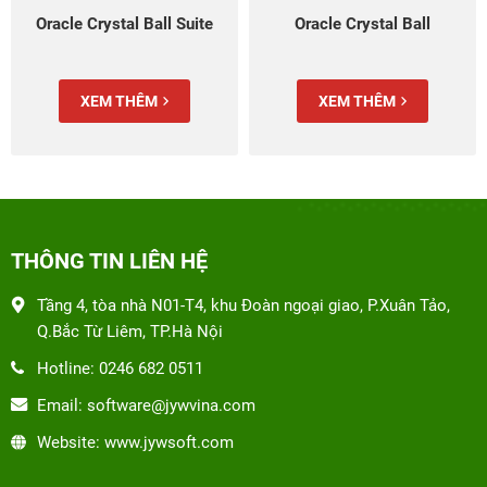
e
Oracle Crystal Ball
Oracle Crystal Ball
Classroom Edition
XEM THÊM
XEM THÊM
THÔNG TIN LIÊN HỆ
Tầng 4, tòa nhà N01-T4, khu Đoàn ngoại giao, P.Xuân Tảo,
Q.Bắc Từ Liêm, TP.Hà Nội
Hotline: 0246 682 0511
Email: software@jywvina.com
Website: www.jywsoft.com