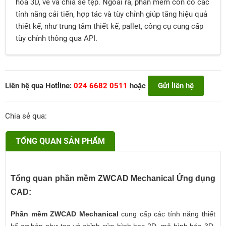
hóa 3D, vẽ và chia sẻ tệp. Ngoài ra, phần mềm còn có các
tính năng cải tiến, hợp tác và tùy chỉnh giúp tăng hiệu quả
thiết kế, như trung tâm thiết kế, pallet, công cụ cung cấp
tùy chỉnh thông qua API.
Liên hệ qua Hotline:
024 6682 0511
hoặc
Gửi liên hệ
Chia sẻ qua:
TỔNG QUAN SẢN PHẨM
Tổng quan phần mềm ZWCAD Mechanical Ứng dụng
CAD:
Phần mềm ZWCAD Mechanical
cung cấp các tính năng thiết
kế cơ bản như tạo và chỉnh sửa hình học 2D, mô hình hóa 3D,