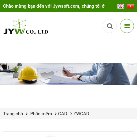
Chào mừng bạn đến với Jywsoft.com, chúng tôi ở
đây để giúp bạn!
Trang chủ
Phần mềm
CAD
ZWCAD