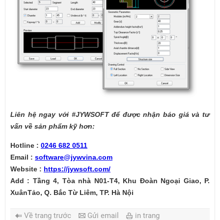
Liên hệ ngay với #JYWSOFT để được nhận báo giá và tư
vấn về sản phẩm kỹ hơn:
Hotline :
0246 682 0511
Email :
software@jywvina.com
Website :
https://jywsoft.com/
Add : Tầng 4, Tòa nhà N01-T4, Khu Đoàn Ngoại Giao, P.
XuânTảo, Q. Bắc Từ Liêm, TP. Hà Nội
Về trang trước
Gửi email
in trang