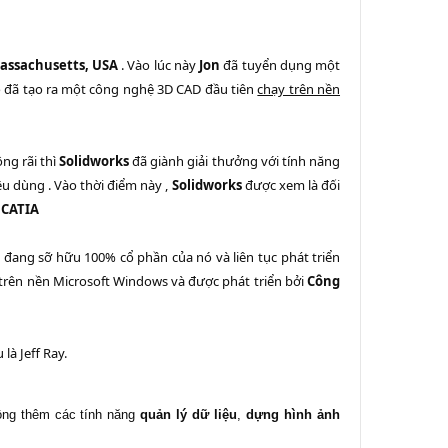
assachusetts, USA
. Vào lúc này
Jon
đã tuyển dụng một
ọ đã tạo ra một công nghệ 3D CAD đầu tiên
chạy trên nền
ng rãi thì
Solidworks
đã giành giải thưởng với tính năng
êu dùng . Vào thời điểm này ,
Solidworks
được xem là đối
 CATIA
n đang sỡ hữu 100% cổ phần của nó và liên tục phát triển
trên nền Microsoft Windows và được phát triển bởi
Công
à Jeff Ray.
ộng thêm các tính năng
quản lý dữ liệu
,
dựng hình ảnh