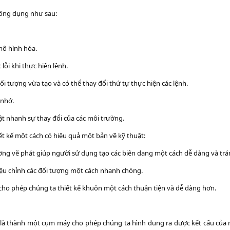
công dụng như sau:
mô hình hóa.
ỗi khi thực hiện lệnh.
 tượng vừa tạo và có thể thay đổi thứ tự thực hiện các lệnh.
 nhớ.
ật nhanh sự thay đổi của các môi trường.
iết kế một cách có hiệu quả một bản vẽ kỹ thuật:
ng vẽ phát giúp người sử dụng tạo các biên dang một cách dễ dàng và tránh
iệu chỉnh các đối tượng một cách nhanh chóng.
o phép chúng ta thiết kế khuôn một cách thuận tiện và dễ dàng hơn.
oặc là thành một cụm máy cho phép chúng ta hình dung ra được kết cấu của 