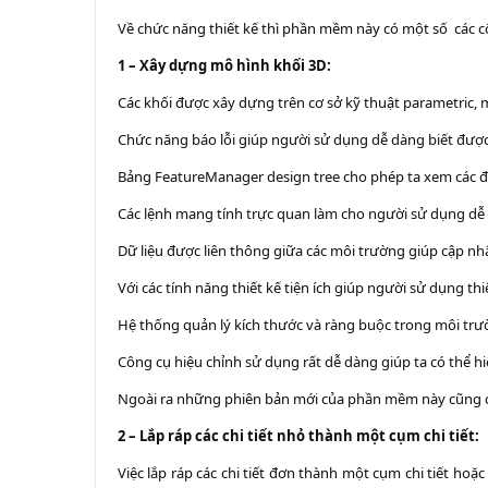
Về chức năng thiết kế thì phần mềm này có một số các 
1 – Xây dựng mô hình khối 3D:
Các khối được xây dựng trên cơ sở kỹ thuật parametric, 
Chức năng báo lỗi giúp người sử dụng dễ dàng biết được l
Bảng FeatureManager design tree cho phép ta xem các đối
Các lệnh mang tính trực quan làm cho người sử dụng dễ
Dữ liệu được liên thông giữa các môi trường giúp cập nh
Với các tính năng thiết kế tiện ích giúp người sử dụng th
Hệ thống quản lý kích thước và ràng buộc trong môi trườ
Công cụ hiệu chỉnh sử dụng rất dễ dàng giúp ta có thể h
Ngoài ra những phiên bản mới của phần mềm này cũng ch
2 – Lắp ráp các chi tiết nhỏ thành một cụm chi tiết:
Việc lắp ráp các chi tiết đơn thành một cụm chi tiết h