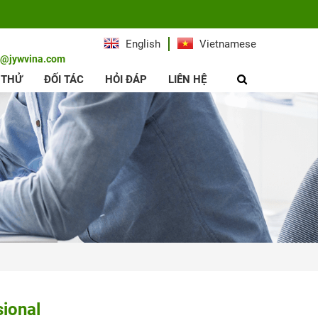
English
Vietnamese
e@jywvina.com
 THỬ
ĐỐI TÁC
HỎI ĐÁP
LIÊN HỆ
ional