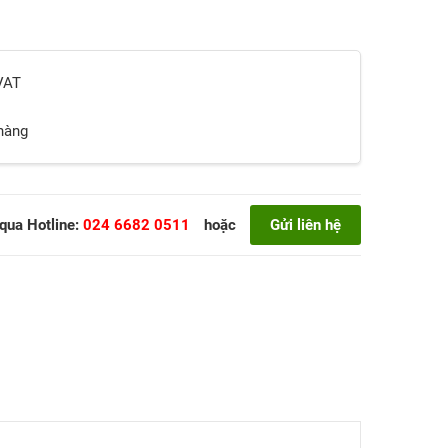
 VAT
 hàng
 qua Hotline:
024 6682 0511
hoặc
Gửi liên hệ