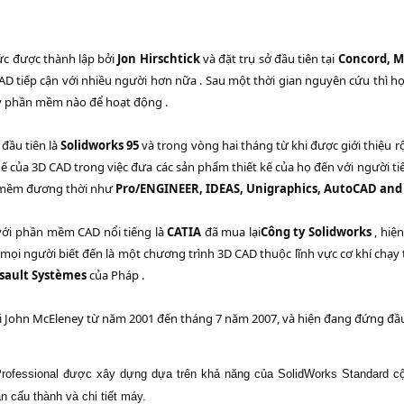
ức được thành lập bởi
Jon Hirschtick
và đặt trụ sở đầu tiên tại
Concord, M
 tiếp cận với nhiều người hơn nữa . Sau một thời gian nguyên cứu thì h
ỳ phần mềm nào để hoạt động .
đầu tiên là
Solidworks 95
và trong vòng hai tháng từ khi được giới thiệu rộ
thế của 3D CAD trong việc đưa các sản phẩm thiết kế của họ đến với người ti
ần mềm đương thời như
Pro/ENGINEER, IDEAS, Unigraphics, AutoCAD and
với phần mềm CAD nổi tiếng là
CATIA
đã mua lại
Công ty Solidworks
, hiệ
i người biết đến là một chương trình 3D CAD thuộc lĩnh vực cơ khí chạy 
sault Systèmes
của Pháp .
 John McEleney từ năm 2001 đến tháng 7 năm 2007, và hiện đang đứng đầu l
 Professional được xây dựng dựa trên khả năng của SolidWorks Standard c
n cấu thành và chi tiết máy.