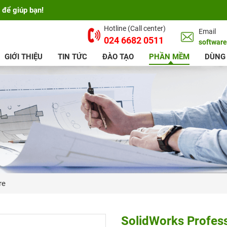
 để giúp bạn!
Hotline (Call center)
Email
024 6682 0511
softwar
GIỚI THIỆU
TIN TỨC
ĐÀO TẠO
PHẦN MỀM
DÙNG
re
SolidWorks Profess