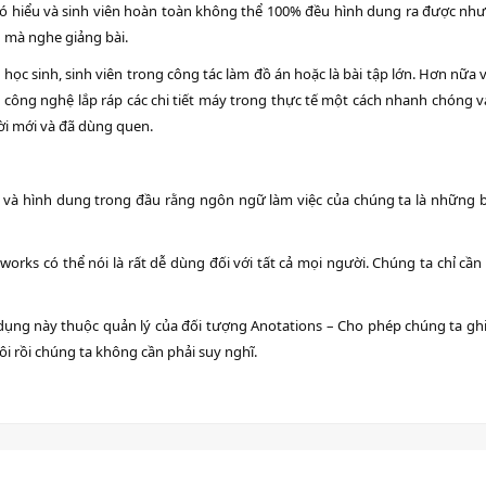
 khó hiểu và sinh viên hoàn toàn không thể 100% đều hình dung ra được như
 mà nghe giảng bài.
học sinh, sinh viên trong công tác làm đồ án hoặc là bài tập lớn. Hơn nữa v
 công nghệ lắp ráp các chi tiết máy trong thực tế một cách nhanh chóng 
ời mới và đã dùng quen.
 và hình dung trong đầu rằng ngôn ngữ làm việc của chúng ta là những b
ks có thể nói là rất dễ dùng đối với tất cả mọi người. Chúng ta chỉ cần 
 dụng này thuộc quản lý của đối tượng Anotations – Cho phép chúng ta gh
hôi rồi chúng ta không cần phải suy nghĩ.