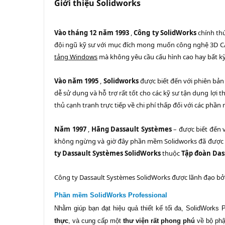
Giới thiệu Solidworks
Vào tháng 12 năm 1993
,
Công ty SolidWorks
chính th
đội ngũ kỹ sư với mục đích mong muốn công nghệ 3D CAD
tảng Windows
mà không yêu cầu cấu hình cao hay bất k
Vào năm 1995
,
Solidworks
được biết đến với phiên bản 
dễ sử dụng và hỗ trợ rất tốt cho các kỹ sư tận dụng lợi 
thủ cạnh tranh trực tiếp về chi phí thấp đối với các ph
Năm 1997
,
Hãng Dassault Systèmes
– được biết đến 
không ngừng và giờ đây phần mềm Solidworks đã được mọ
ty Dassault Systèmes SolidWorks
thuộc
Tập đoàn Das
Công ty Dassault Systèmes SolidWorks được lãnh đạo bởi
Phần mềm SolidWorks Professional
Nhằm giúp bạn đạt hiệu quả thiết kế tối đa, SolidWorks
thực
, và cung cấp một
thư viện rất phong phú
về bộ phậ