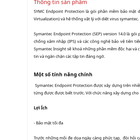
Thông tin sản phẩm
SYMC Endpoint Protection là gói phần mềm bảo mật dà
Virtualization) và hệ thống vật lý với diệt virus symantec.
Symantec Endpoint Protection (SEP) version 14.0 là gói
chống xâm nhập (IPS) và các công nghệ bảo vệ tiên tiến
Symantec Insight sẽ khoá những phần mềm độc hại và ch
tin và ngăn chặn các tập tin đáng ngờ.
Một số tính năng chính
Symantec Endpoint Protection được xây dựng trên nhiều
từng được được biết trước. Với chức năng xây dựng cho 
Lợi Ích
- Bảo mật tối đa
Trước những mối đe dọa ngày càng phức tạp, đòi hỏi cá