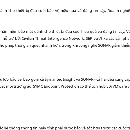
nh cho thiết bị đầu cuối bảo vệ hiệu quả và đáng tin cậy. Doanh ngh
 phần mềm bảo mật dành cho thiết bị đầu cuối hiệu quả và đáng tin cậy. Vớ
 hỗ trợ bởi Civilian Threat Intelligence Network, SEP vượt xa các sản p
o phép thời gian quét nhanh hơn, trong khi công nghệ SONAR giảm thiểu 
 lớp bảo vệ, bao gồm cả Symantec Insight và SONAR - cả hai đều cung cấp
các môi trường ảo, SYMC Endpoint Protection có thể tích hợp với VMware vS
c hệ thống thông tin máy tính phải được bảo vệ tốt hơn trước các cuộc t