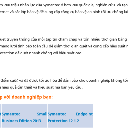
ơn 200 triệu nhân lực của Symantec ở hơn 200 quốc gia, nghiên cứu và tạo 
rnet và các lớp bảo vệ để cung cấp công cụ bảo vệ an ninh tối ưu chống lại
quét truyền thống của mỗi tập tin chậm chạp và tốn nhiều thời gian bằ
ạng lưới tình báo toàn cầu để giảm thời gian quét và cung cấp hiệu suất nh
otection để quét nhanh chóng với hiệu suất cao.
 điểm cuối) và đã được tối ưu hóa để đảm bảo cho doanh nghiệp không tốn 
 hiệu quả cần thiết và hiệu suất mà bạn yêu cầu .
p với doanh nghiệp bạn:
t
Symantec Small
Symantec Endpoint
Business Edition 2013
Protection 12.1.2