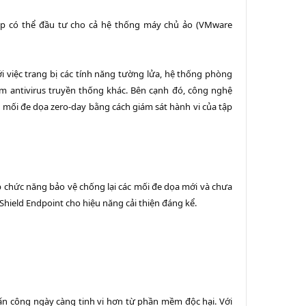
iệp có thể đầu tư cho cả hệ thống máy chủ ảo (VMware
i việc trang bị các tính năng tường lửa, hệ thống phòng
hẩm antivirus truyền thống khác. Bên cạnh đó, công nghệ
mối đe dọa zero-day bằng cách giám sát hành vi của tập
 chức năng bảo vệ chống lại các mối đe dọa mới và chưa
hield Endpoint cho hiệu năng cải thiện đáng kể.
ấn công ngày càng tinh vi hơn từ phần mềm độc hại. Với