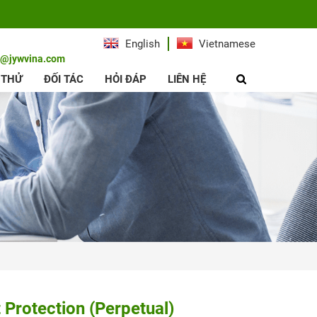
English
Vietnamese
e@jywvina.com
 THỬ
ĐỐI TÁC
HỎI ĐÁP
LIÊN HỆ
Protection (Perpetual)