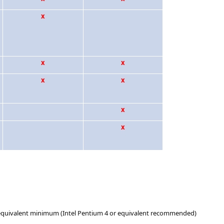
x
x
x
x
x
x
x
r equivalent minimum (Intel Pentium 4 or equivalent recommended)