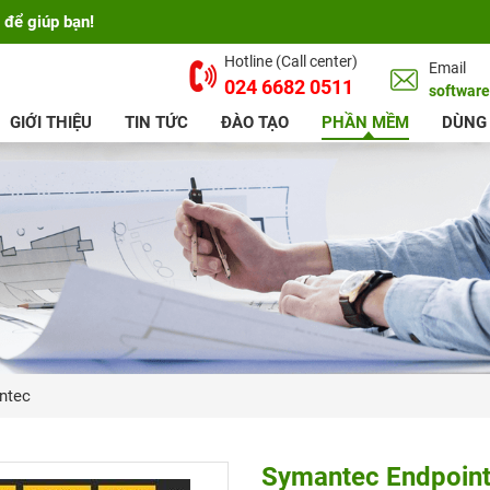
 để giúp bạn!
Hotline (Call center)
Email
024 6682 0511
softwar
GIỚI THIỆU
TIN TỨC
ĐÀO TẠO
PHẦN MỀM
DÙNG
ntec
Symantec Endpoint 