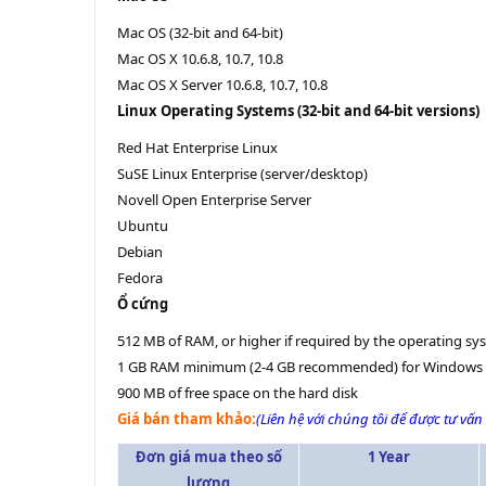
Mac OS (32-bit and 64-bit)
Mac OS X 10.6.8, 10.7, 10.8
Mac OS X Server 10.6.8, 10.7, 10.8
Linux Operating Systems (32-bit and 64-bit versions)
Red Hat Enterprise Linux
SuSE Linux Enterprise (server/desktop)
Novell Open Enterprise Server
Ubuntu
Debian
Fedora
Ổ cứng
512 MB of RAM, or higher if required by the operating sy
1 GB RAM minimum (2-4 GB recommended) for Windows Vist
900 MB of free space on the hard disk
Giá bán tham khảo:
(Liên hệ với chúng tôi để được tư vấn 
Đơn giá mua theo số
1 Year
lượng