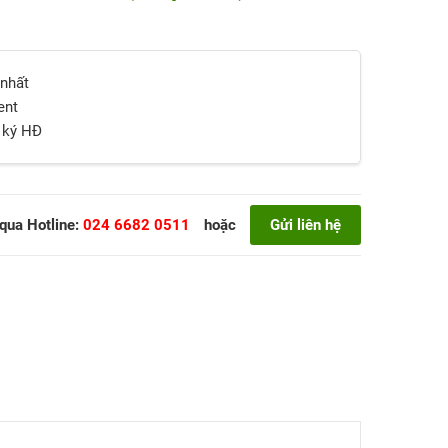
 nhất
ent
i ký HĐ
 qua Hotline:
024 6682 0511
hoặc
Gửi liên hệ