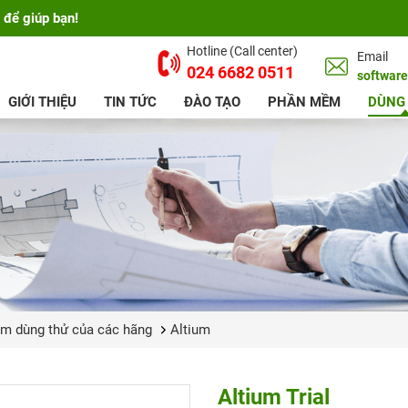
 để giúp bạn!
Hotline (Call center)
Email
024 6682 0511
softwar
GIỚI THIỆU
TIN TỨC
ĐÀO TẠO
PHẦN MỀM
DÙNG
m dùng thử của các hãng
Altium
Altium Trial