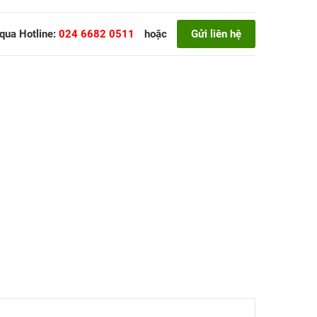
 qua Hotline:
024 6682 0511
hoặc
Gửi liên hệ