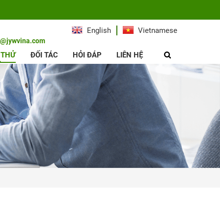
English
Vietnamese
e@jywvina.com
 THỬ
ĐỐI TÁC
HỎI ĐÁP
LIÊN HỆ