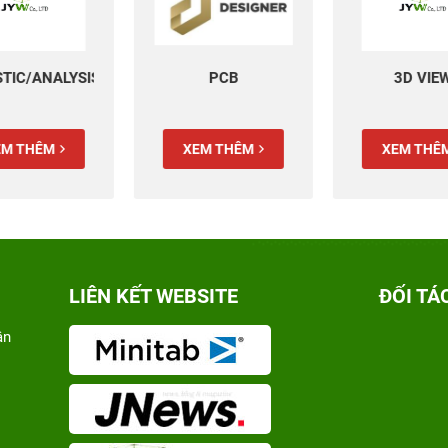
S
PCB
3D VIEW
XEM THÊM
XEM THÊM
LIÊN KẾT WEBSITE
ĐỐI TÁ
ân