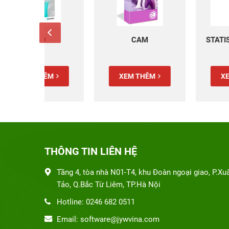
CAM
STATISTIC/ANALYSI
M
XEM THÊM
XEM THÊM
THÔNG TIN LIÊN HỆ
Tầng 4, tòa nhà N01-T4, khu Đoàn ngoại giao, P.Xu
Tảo, Q.Bắc Từ Liêm, TP.Hà Nội
Hotline: 0246 682 0511
Email: software@jywvina.com