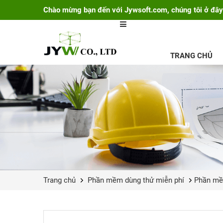
Chào mừng bạn đến với Jywsoft.com, chúng tôi ở đây
TRANG CHỦ
Trang chủ
Phần mềm dùng thử miễn phí
Phần mề