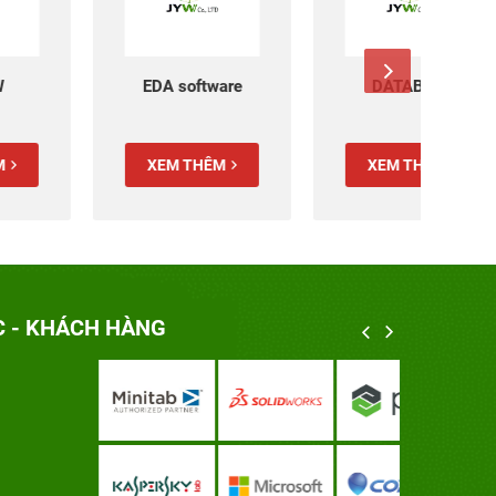
EDA software
DATABASE
XEM THÊM
XEM THÊM
X
C - KHÁCH HÀNG