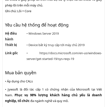
phép lõi trên mỗi máy chủ.
Ghi chú: Lõi = Core
Yêu cầu hệ thống để hoạt động
Hệ điều
• Windows Server 2019
hành
Thiết bị
• Device bất kỳ truy cập tới máy chủ 2019
Link gốc
• https://docs.microsoft.com/en-us/windows-
server/get-started-19/sys-reqs-19
Mua bản quyền
• Áp dụng cho CALs
• Jywsoft là đối tác cấp 1 có chứng nhận của Microsoft tại Việt
Nam.
Phục vụ 98% lượng khách hàng chủ yếu là doanh
nghiệp, tổ chức
đa ngành nghề và quy mô.