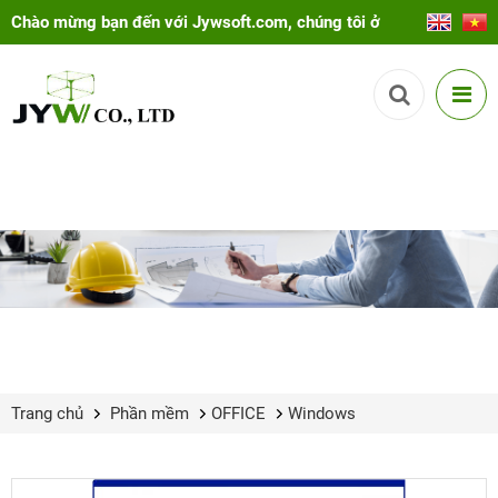
Chào mừng bạn đến với Jywsoft.com, chúng tôi ở
đây để giúp bạn!
Trang chủ
Phần mềm
OFFICE
Windows