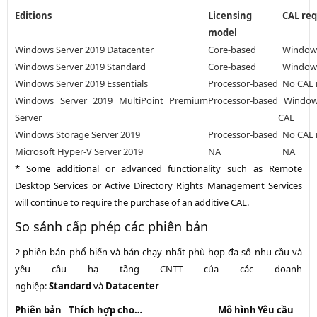
Editions
Licensing
CAL req
model
Windows Server 2019 Datacenter
Core-based
Windows
Windows Server 2019 Standard
Core-based
Windows
Windows Server 2019 Essentials
Processor-based
No CAL 
Windows Server 2019 MultiPoint Premium
Processor-based
Windows
Server
CAL
Windows Storage Server 2019
Processor-based
No CAL 
Microsoft Hyper-V Server 2019
NA
NA
* Some additional or advanced functionality such as Remote
Desktop Services or Active Directory Rights Management Services
will continue to require the purchase of an additive CAL.
So sánh cấp phép các phiên bản
2 phiên bản phổ biến và bán chạy nhất phù hợp đa số nhu cầu và
yêu cầu hạ tầng CNTT của các doanh
nghiệp:
Standard
và
Datacenter
Phiên bản
Thích hợp cho…
Mô hình
Yêu cầu