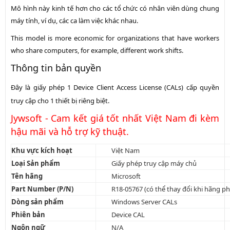
Mô hình này kinh tế hơn cho các tổ chức có nhân viên dùng chung
máy tính, ví dụ, các ca làm việc khác nhau.
This model is more economic for organizations that have workers
who share computers, for example, different work shifts.
Thông tin bản quyền
Đây là giấy phép
1 Device Client Access License (CALs)
cấp quyền
truy cập cho 1 thiết bị riêng biệt.
Jywsoft - Cam kết giá tốt nhất Việt Nam đi kèm
hậu mãi và hỗ trợ kỹ thuật.
Khu vực kích hoạt
Việt Nam
Loại Sản phẩm
Giấy phép truy cập máy chủ
Tên hãng
Microsoft
Part Number (P/N)
R18-05767 (có thể thay đổi khi hãng ph
Dòng sản phẩm
Windows Server CALs
Phiên bản
Device CAL
Ngôn ngữ
N/A