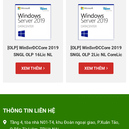
[OLP] WinSvrDCCore 2019
[OLP] WinSvrDCCore 2019
SNGL OLP 16Lic NL
SNGL OLP 2Lic NL CoreLic
CoreLic Qlfd (9EA-01044)
Qlfd (9EA-01045)
XEM THÊM
XEM THÊM
THÔNG TIN LIÊN HỆ
Tầng 4, tòa nhà N01-T4, khu Đoàn ngoại giao, P.Xuân Tảo,