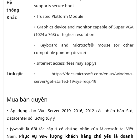
Hệ
supports secure boot
thống
• Trusted Platform Module
Khác
• Graphics device and monitor capable of Super VGA
(1024 x 768) or higher-resolution
• Keyboard and Microsoft® mouse (or other
compatible pointing device)
• Internet access (fees may apply)
Link gốc
• https://docs.microsoft.com/en-us/windows-
server/get-started-19/sys-reqs-19
Mua bản quyền
• Áp dụng cho Win Server 2019, 2016, 2012 các phiên bản Std,
Datacenter số lượng tùy ý
• Jywsoft là đối tác cấp 1 có chứng nhận của Microsoft tại Việt
Nam.
Phục vụ 98% lượng khách hàng chủ yếu là doanh