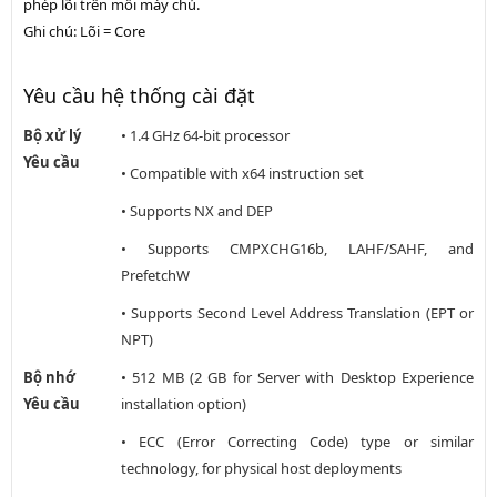
phép lõi trên mỗi máy chủ.
Ghi chú: Lõi = Core
Yêu cầu hệ thống cài đặt
Bộ xử lý
• 1.4 GHz 64-bit processor
Yêu cầu
• Compatible with x64 instruction set
• Supports NX and DEP
• Supports CMPXCHG16b, LAHF/SAHF, and
PrefetchW
• Supports Second Level Address Translation (EPT or
NPT)
Bộ nhớ
• 512 MB (2 GB for Server with Desktop Experience
Yêu cầu
installation option)
• ECC (Error Correcting Code) type or similar
technology, for physical host deployments