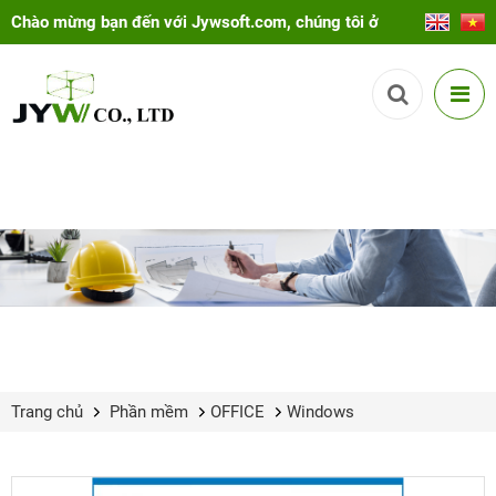
Chào mừng bạn đến với Jywsoft.com, chúng tôi ở
đây để giúp bạn!
Trang chủ
Phần mềm
OFFICE
Windows