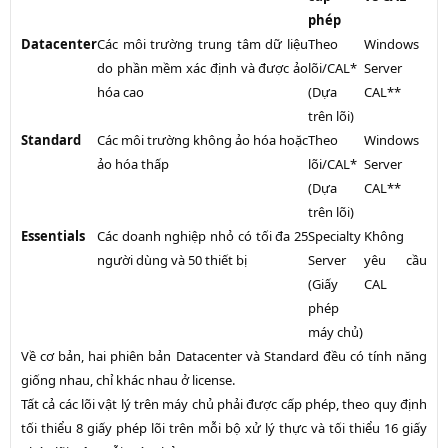
phép
Datacenter
Các môi trường trung tâm dữ liệu
Theo
Windows
do phần mềm xác định và được ảo
lõi/CAL*
Server
hóa cao
(Dựa
CAL**
trên lõi)
Standard
Các môi trường không ảo hóa hoặc
Theo
Windows
ảo hóa thấp
lõi/CAL*
Server
(Dựa
CAL**
trên lõi)
Essentials
Các doanh nghiệp nhỏ có tối đa 25
Specialty
Không
người dùng và 50 thiết bị
Server
yêu cầu
(Giấy
CAL
phép
máy chủ)
Về cơ bản, hai phiên bản Datacenter và Standard đều có tính năng
giống nhau, chỉ khác nhau ở license.
Tất cả các lõi vật lý trên máy chủ phải được cấp phép, theo quy định
tối thiểu 8 giấy phép lõi trên mỗi bộ xử lý thực và tối thiểu 16 giấy