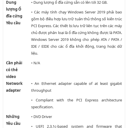
Dung
• Dung lượng ổ đĩa cứng sẵn có lên tới 32 GB.
lượng Ổ
• Các máy tính chạy Windows Server 2019 phải bao
đĩa cứng
gồm bộ điều hợp lưu trữ tuân thủ thông số kiến trúc
Yêu cầu
PCI Express. Các thiết bị lưu trữ liên tục trên các máy
chủ được phân loại là ổ đĩa cứng không được là PATA.
Windows Server 2019 không cho phép ATA / PATA /
IDE / EIDE cho các ổ đĩa khởi động, trang hoặc dữ
liệu.
Cần phải
• N/A
có thẻ
video
Network
• An Ethernet adapter capable of at least gigabit
adapter
throughput
• Compliant with the PCI Express architecture
specification.
Những
• DVD Driver
Yêu cầu
• UEFI 2.3.1c-based system and firmware that