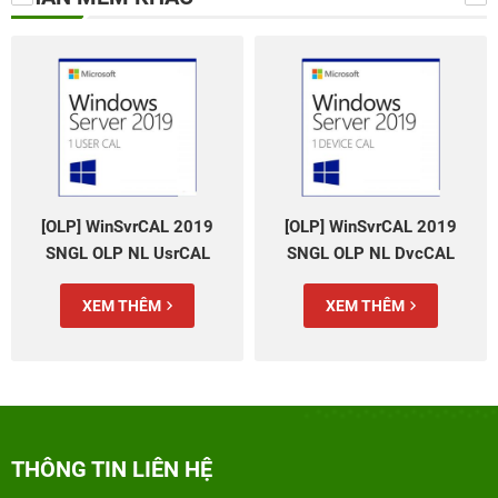
SvrCAL 2019
[OLP] WinSvrCAL 2019
[OLP] WinSvr
 NL UsrCAL
SNGL OLP NL DvcCAL
SNGL OLP 
05768)
(R18-05767)
CoreLic Qlfd 
THÊM
XEM THÊM
XEM T
THÔNG TIN LIÊN HỆ