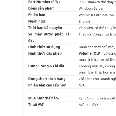
Part Number (P/N)
9EA-01044 (có thể thay 
Dòng sản phẩm
Windows Server
Phiên bản
WinSvrDCCore 2019 SNGL
Ngôn ngữ
English
Thời hạn bản quyền
Vĩnh viễn, có thể chuy
Số máy được phép cài
Theo số lượng vi xử lý c
đặt
Hình thức sử dụng
Dành cho máy chủ mới, 
Hình thức cấp phép
Volume, OLP
- Là dạn
mua từ 5 license trở lên.
Dung lượng & Cài đặt
Khoảng hơn 3G, không có
phiên bản thấp hơn mà H
Dùng cho khách hàng
Chỉ dành cho Doanh ng
Phiên bản cao cấp hơn
N/A
Mua như thế nào?
Ký hợp đồng và Jywsoft
Thuế VAT
Miễn thuế (X)