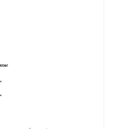
nter
*
*