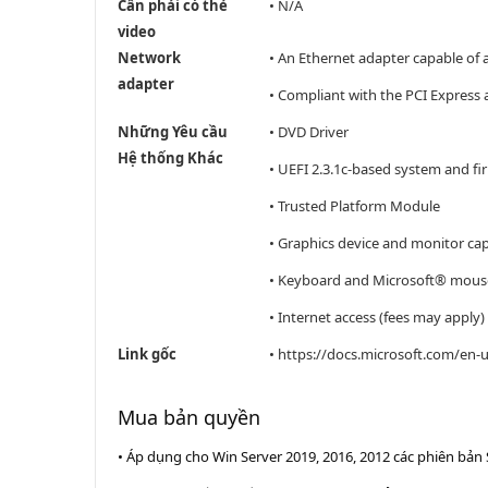
Cần phải có thẻ
• N/A
video
Network
• An Ethernet adapter capable of 
adapter
• Compliant with the PCI Express a
Những Yêu cầu
• DVD Driver
Hệ thống Khác
• UEFI 2.3.1c-based system and f
• Trusted Platform Module
• Graphics device and monitor cap
• Keyboard and Microsoft® mouse 
• Internet access (fees may apply)
Link gốc
• https://docs.microsoft.com/en-
Mua bản quyền
• Áp dụng cho Win Server 2019, 2016, 2012 các phiên bản 