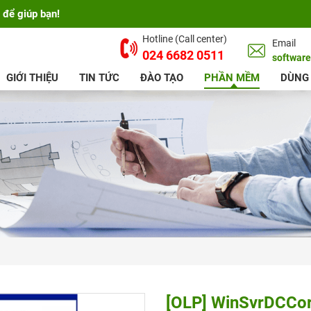
 để giúp bạn!
Hotline (Call center)
Email
024 6682 0511
softwar
GIỚI THIỆU
TIN TỨC
ĐÀO TẠO
PHẦN MỀM
DÙNG
[OLP] WinSvrDCCo