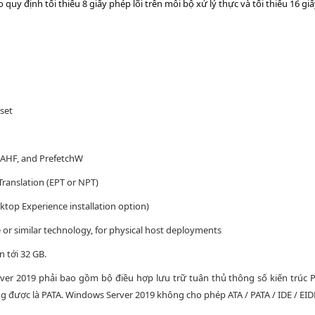
o quy định tối thiểu 8 giấy phép lõi trên mỗi bộ xử lý thực và tối thiểu 16 g
 set
AHF, and PrefetchW
ranslation (EPT or NPT)
ktop Experience installation option)
e or similar technology, for physical host deployments
n tới 32 GB.
er 2019 phải bao gồm bộ điều hợp lưu trữ tuân thủ thông số kiến trúc PCI
g được là PATA. Windows Server 2019 không cho phép ATA / PATA / IDE / EIDE