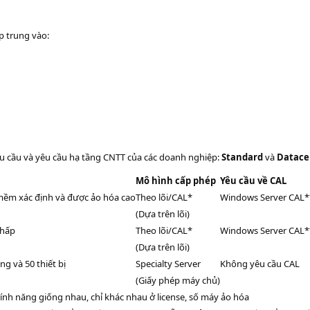
p trung vào:
u cầu và yêu cầu hạ tầng CNTT của các doanh nghiệp:
Standard
và
Datace
Mô hình cấp phép
Yêu cầu về CAL
mềm xác định và được ảo hóa cao
Theo lõi/CAL*
Windows Server CAL*
(Dựa trên lõi)
thấp
Theo lõi/CAL*
Windows Server CAL*
(Dựa trên lõi)
g và 50 thiết bị
Specialty Server
Không yêu cầu CAL
(Giấy phép máy chủ)
tính năng giống nhau, chỉ khác nhau ở license, số máy ảo hóa