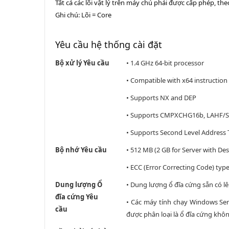
Tất cả các lõi vật lý trên máy chủ phải được cấp phép, the
Ghi chú: Lõi = Core
Yêu cầu hệ thống cài đặt
Bộ xử lý Yêu cầu
• 1.4 GHz 64-bit processor
• Compatible with x64 instruction
• Supports NX and DEP
• Supports CMPXCHG16b, LAHF/S
• Supports Second Level Address T
Bộ nhớ Yêu cầu
• 512 MB (2 GB for Server with Des
• ECC (Error Correcting Code) typ
Dung lượng Ổ
• Dung lượng ổ đĩa cứng sẵn có lê
đĩa cứng Yêu
• Các máy tính chạy Windows Serv
cầu
được phân loại là ổ đĩa cứng khôn