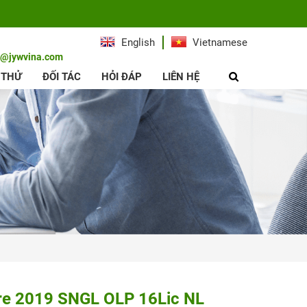
English
Vietnamese
e@jywvina.com
 THỬ
ĐỐI TÁC
HỎI ĐÁP
LIÊN HỆ
re 2019 SNGL OLP 16Lic NL