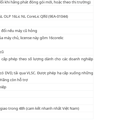
đổi khi hãng phát đóng gói mới, hoặc theo thị trường)
 OLP 16Lic NL CoreLic Qlfd (9EA-01044)
ển đổi nếu máy cũ hỏng
ủa máy chủ, license này gồm 16corelic
cũ
g cấp phép theo số lượng dành cho các doanh nghiệp
 DVD, tải qua VLSC. Được phép hạ cấp xuống những
ãng còn hỗ trợ
hiệp
 giao trong 48h (cam kết nhanh nhất Việt Nam)