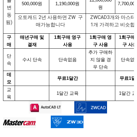
율
500,000
원
1,190,000
원
7,700,00
원
변
동
2
ZW
ZWCAD3
오토캐드
년
사용하면
구
개와
마스터
)
됨
1
매가능합니다
개
가격하고
비슷합
구
매년구매
및
1
회구매
영구
1
회구매
영
1
회구매
매
결재
사용
구
사용
구
사
추가
구매하
단
수시
단속
단속없음
지
않을
경
단속없
속
우
단속
데
무료
1
달간
무료
1
달
모
교
1
달간
교육
1
달간
교
육