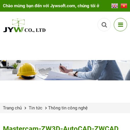
Chào mừng bạn đến với Jywsoft.com, chúng tôi ở
đây để giúp bạn!
Trang chủ
Tin tức
Thông tin công nghệ
Mastercam-ZW3D-AutoCAD-ZWCAD