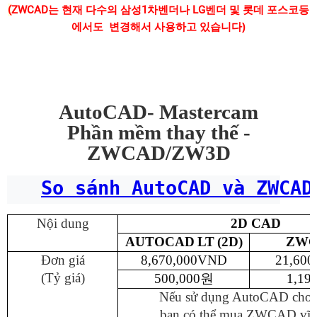
(
ZWCAD
는
현재
다수의
삼성
1
차벤더나
LG
벤더
및
롯데
포스코등
에서도
변경해서
사용하고 있습니다)
AutoCAD- Mastercam
Phần
mềm
thay thế
-
ZWCAD/ZW3D
So sánh AutoCAD và ZWCAD
Nội
dung
2D CAD
AUTOCAD
LT
(2D)
ZWC
Đơn
giá
8,670,000VND
21,600
(Tỷ giá)
500,000
원
1,19
Nếu sử dụng AutoCAD
cho
bạn có thể mua ZWCAD
vĩn