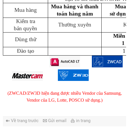
Mua hàng và thanh
Mua m
Mua
hàng
toán hàng năm
sử dụng
Kiểm
tra
Thường
xuyên
K
bản quyền
Miễn p
Dùng
thử
1 
Đào
tạo
1 
(ZWCAD/ZW3D hiện đang được nhiều Vendor
của Samsung,
Vendor của LG, Lotte, POSCO sử dụng.)
Về trang trước
Gửi email
in trang