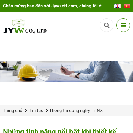
Chào mừng bạn đến với Jywsoft.com, chúng tôi ở
đây để giúp bạn!
Trang chủ
Tin tức
Thông tin công nghệ
NX
Những tính năng nổi bật khi thiết kế