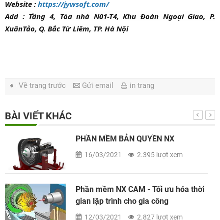
Website :
https://jywsoft.com/
Add : Tầng 4, Tòa nhà N01-T4, Khu Đoàn Ngoại Giao, P.
XuânTảo, Q. Bắc Từ Liêm, TP. Hà Nội
Về trang trước
Gửi email
in trang
BÀI VIẾT KHÁC
Phần mềm NX - Giải pháp tối ưu thiết
kế và gia công trong thời đại 4.0
02/06/2020
3.689 lượt xem
Phần mềm NX - Cách tùy biến phím
tắt trên Unigraphic NX 11