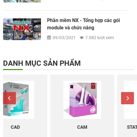
05/02/2020
6.667 lượt xem
NX Siemens - Sự lựa chọn hoàn hảo
cho thiết kế Ô tô
28/11/2019
3.285 lượt xem
DANH MỤC SẢN PHẨM
CAM
STATISTIC/ANALYSIS