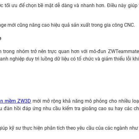
ược tối ưu để chọn bề mặt dễ dàng và nhanh hơn. Điều này giúp
nge mới cũng nâng cao hiệu quả sản xuất trong gia công CNC.
e
 tin trong nhóm trở nên trực quan hơn với mô-đun ZWTeammate
anh nghiệp duy trì luồng dữ liệu có tổ chức và giảm thiểu lỗi kh
phần mềm ZW3D
mới mở rộng khả năng mô phỏng cho nhiều loại
êu đàn hồi đáp ứng nhu cầu kiểm tra gioăng cao su hay các chi
iúp kỹ sư thực hiện phân tích theo yêu cầu của các ngành như 