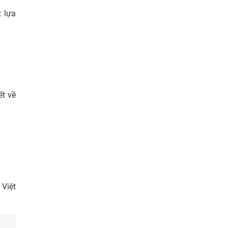
 lựa
ết về
Việt