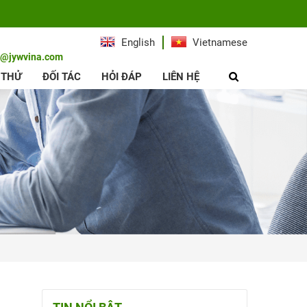
English
Vietnamese
e@jywvina.com
 THỬ
ĐỐI TÁC
HỎI ĐÁP
LIÊN HỆ