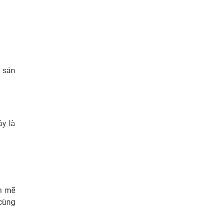
ế sản
ây là
h mẽ
 cùng