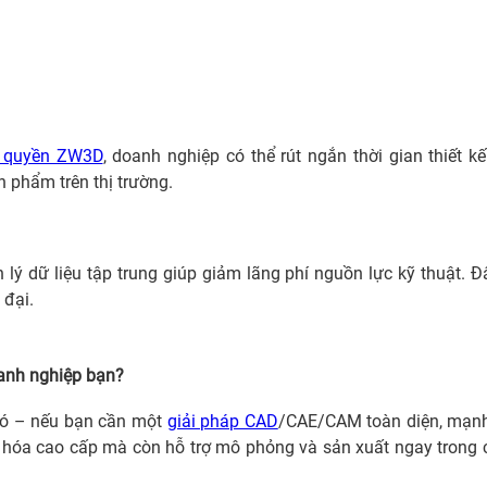
 quyền ZW3D
, doanh nghiệp có thể rút ngắn thời gian thiết k
n phẩm trên thị trường.
 lý dữ liệu tập trung giúp giảm lãng phí nguồn lực kỹ thuật. Đ
 đại.
anh nghiệp bạn?
 Có – nếu bạn cần một
giải pháp CAD
/CAE/CAM toàn diện, mạn
 hóa cao cấp mà còn hỗ trợ mô phỏng và sản xuất ngay trong