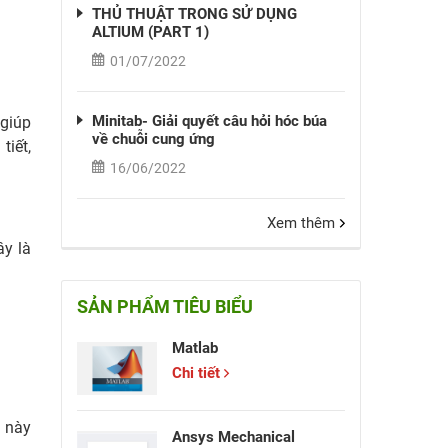
THỦ THUẬT TRONG SỬ DỤNG
ALTIUM (PART 1)
01/07/2022
Minitab- Giải quyết câu hỏi hóc búa
 giúp
về chuỗi cung ứng
tiết,
16/06/2022
Xem thêm
ây là
SẢN PHẨM TIÊU BIỂU
Matlab
Chi tiết
ụ này
Ansys Mechanical