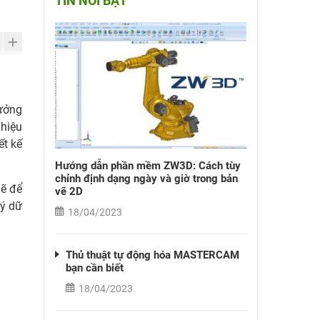
TIN NỔI BẬT
tưởng
 hiệu
ết kế
Hướng dẫn phần mềm ZW3D: Cách tùy
chỉnh định dạng ngày và giờ trong bản
mẽ để
vẽ 2D
lý dữ
18/04/2023
Thủ thuật tự động hóa MASTERCAM
bạn cần biết
18/04/2023