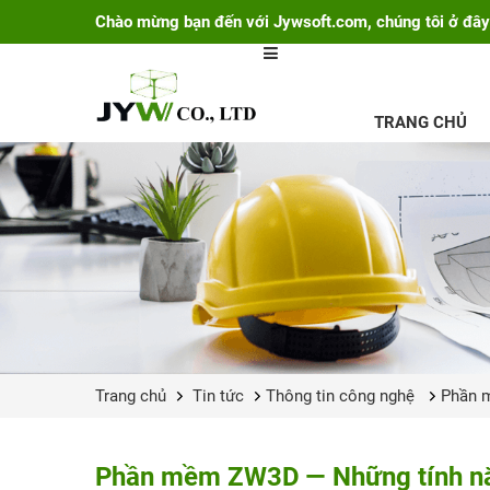
Chào mừng bạn đến với Jywsoft.com, chúng tôi ở đây
TRANG CHỦ
Trang chủ
Tin tức
Thông tin công nghệ
Phần 
Phần mềm ZW3D — Những tính năng 