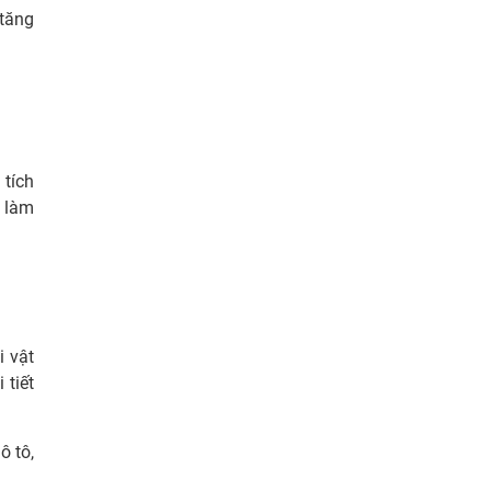
 tăng
 tích
i làm
 vật
 tiết
ô tô,