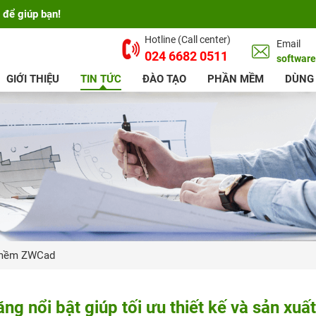
 để giúp bạn!
Hotline (Call center)
Email
024 6682 0511
softwar
GIỚI THIỆU
TIN TỨC
ĐÀO TẠO
PHẦN MỀM
DÙNG
mềm ZWCad
nổi bật giúp tối ưu thiết kế và sản xuất