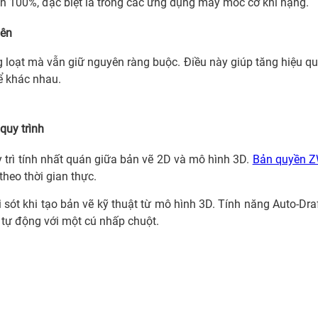
đến 100%, đặc biệt là trong các ứng dụng máy móc cơ khí nặng.
yên
 loạt mà vẫn giữ nguyên ràng buộc. Điều này giúp tăng hiệu qu
ể khác nhau.
quy trình
uy trì tính nhất quán giữa bản vẽ 2D và mô hình 3D.
Bản quyền 
theo thời gian thực.
i sót khi tạo bản vẽ kỹ thuật từ mô hình 3D. Tính năng Auto-Dra
h tự động với một cú nhấp chuột.