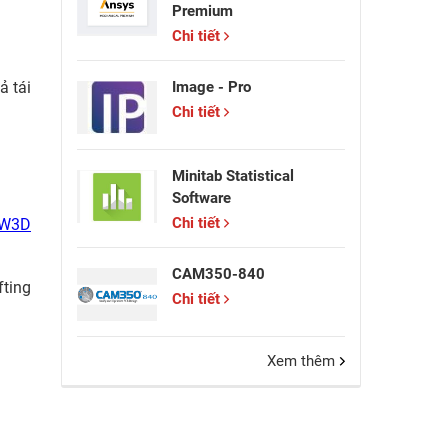
Premium
Chi tiết
Image - Pro
ả tái
Chi tiết
Minitab Statistical
Software
Chi tiết
ZW3D
CAM350-840
fting
Chi tiết
Xem thêm