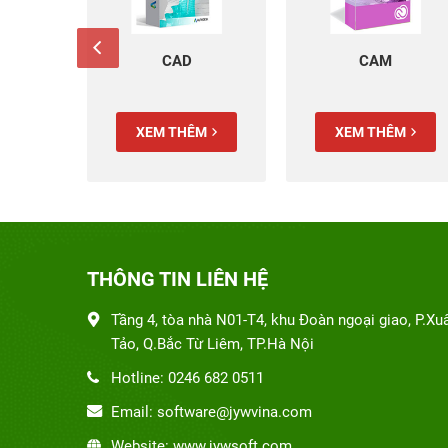
k
CAD
CAM
M
XEM THÊM
XEM THÊM
THÔNG TIN LIÊN HỆ
Tầng 4, tòa nhà N01-T4, khu Đoàn ngoại giao, P.Xu
Tảo, Q.Bắc Từ Liêm, TP.Hà Nội
Hotline: 0246 682 0511
Email: software@jywvina.com
Website: www.jywsoft.com