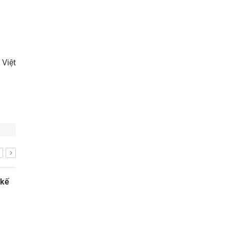
Việt
 kế
Phần mềm ZWCAD – Giải pháp CAD
giúp doanh nghiệp sản xuất tăng
năng suất đến 51%
30/12/2025
613 lượt xem