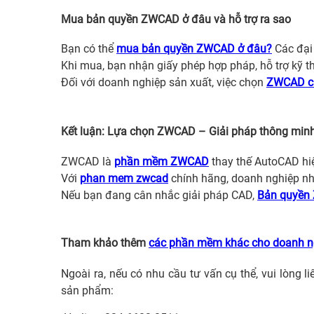
Mua bản quyền ZWCAD ở đâu và hỗ trợ ra sao
Bạn có thể
mua bản quyền ZWCAD ở đâu?
Các đại 
Khi mua, bạn nhận giấy phép hợp pháp, hỗ trợ kỹ 
Đối với doanh nghiệp sản xuất, việc chọn
ZWCAD c
Kết luận: Lựa chọn ZWCAD – Giải pháp thông min
ZWCAD là
phần mềm ZWCAD
thay thế AutoCAD hiệu
Với
phan mem zwcad
chính hãng, doanh nghiệp nhậ
Nếu bạn đang cân nhắc giải pháp CAD,
Bản quyền
Tham khảo thêm
các phần mềm khác cho doanh n
Ngoài ra, nếu có nhu cầu tư vấn cụ thể, vui lòng l
sản phẩm: