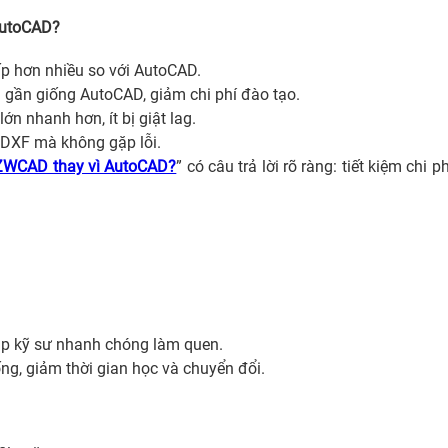
AutoCAD?
p hơn nhiều so với AutoCAD.
gần giống AutoCAD, giảm chi phí đào tạo.
n nhanh hơn, ít bị giật lag.
DXF mà không gặp lỗi.
 ZWCAD thay vì AutoCAD?
” có câu trả lời rõ ràng: tiết kiệm chi phí
úp kỹ sư nhanh chóng làm quen.
ng, giảm thời gian học và chuyển đổi.