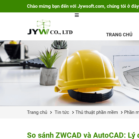
Chào mừng bạn đến với Jywsoft.com, chúng tôi ở đây
TRANG CHỦ
Trang chủ
Tin tức
Thủ thuật phần mềm
Phần 
So sánh ZWCAD và AutoCAD: Lý d