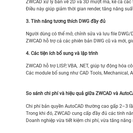
ZWCAD xử lý bản vẽ 2D và 3D mượt mà, kể cả các f
Điều này giúp giảm thời gian render, tăng năng suấ
3. Tính năng tương thích DWG đầy đủ
Người dùng có thể mở, chỉnh sửa và lưu file DWG/
ZWCAD hỗ trợ cả các phiên bản DWG cũ và mới, giúp
4. Các tiện ích bổ sung và lập trình
ZWCAD hỗ trợ LISP, VBA, .NET, giúp tự động hóa cô
Các module bổ sung như CAD Tools, Mechanical, Arch
So sánh chi phí và hiệu quả giữa ZWCAD và Auto
Chi phí bản quyền AutoCAD thường cao gấp 2–3 lầ
Trong khi đó, ZWCAD cung cấp đầy đủ các tính năn
Doanh nghiệp vừa tiết kiệm chi phí, vừa tăng năng s