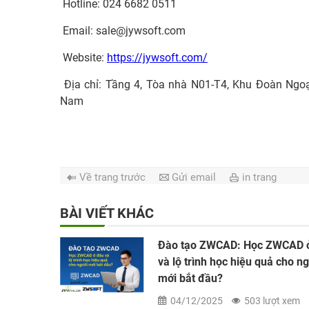
Hotline: 024 6682 0511
Email:
sale@jywsoft.com
Website:
https://jywsoft.com/
Địa chỉ: Tầng 4, Tòa nhà N01-T4, Khu Đoàn Ngo
Nam
Về trang trước
Gửi email
in trang
BÀI VIẾT KHÁC
 pháp quản
Đào tạo ZWCAD: Học ZWCAD 
hiệu quả cho
và lộ trình học hiệu quả cho n
mới bắt đầu?
t xem
04/12/2025
503 lượt xem