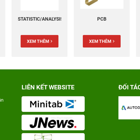
STATISTIC/ANALYSIS
PCB
XEM THÊM
XEM THÊM
LIÊN KẾT WEBSITE
ĐỐI TÁ
ân