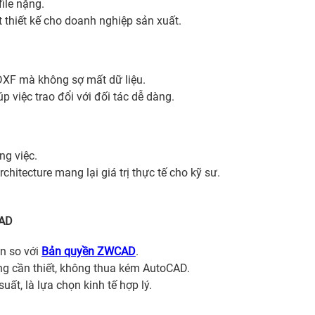
ile nặng.
t thiết kế cho doanh nghiệp sản xuất.
DXF mà không sợ mất dữ liệu.
 việc trao đổi với đối tác dễ dàng.
ng việc.
itecture mang lại giá trị thực tế cho kỹ sư.
CAD
n so với
Bản quyền ZWCAD
.
g cần thiết, không thua kém AutoCAD.
uất, là lựa chọn kinh tế hợp lý.