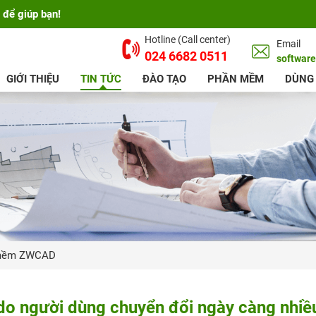
 để giúp bạn!
Hotline (Call center)
Email
024 6682 0511
softwar
GIỚI THIỆU
TIN TỨC
ĐÀO TẠO
PHẦN MỀM
DÙNG
mềm ZWCAD
o người dùng chuyển đổi ngày càng nhiề