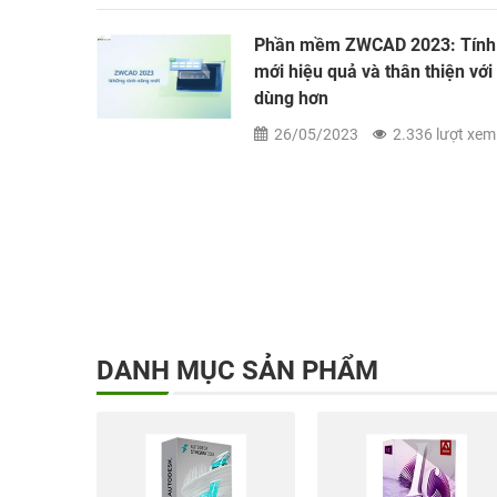
2026
Phần mềm ZWCAD 2023: Tính
mới hiệu quả và thân thiện với
t xem
dùng hơn
26/05/2023
2.336 lượt xem
n với
t xem
DANH MỤC SẢN PHẨM