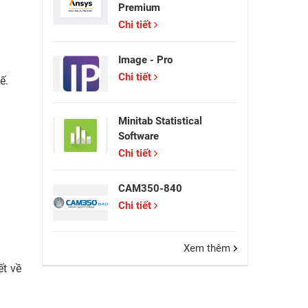
Premium
Chi tiết
Image - Pro
Chi tiết
ế.
Minitab Statistical
Software
Chi tiết
CAM350-840
Chi tiết
Xem thêm
ết về