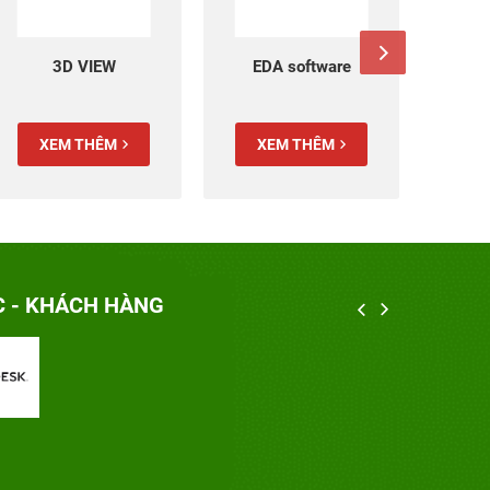
3D VIEW
EDA software
D
XEM THÊM
XEM THÊM
X
C - KHÁCH HÀNG