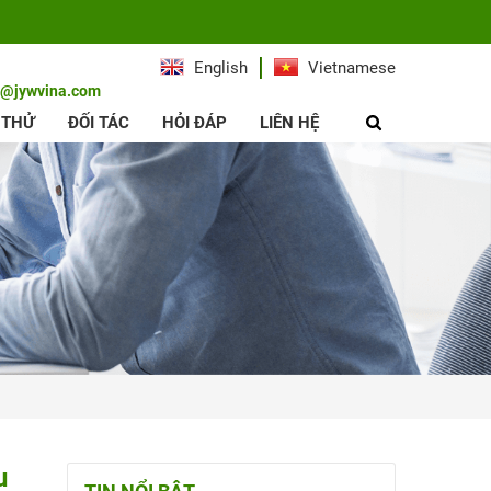
English
Vietnamese
e@jywvina.com
 THỬ
ĐỐI TÁC
HỎI ĐÁP
LIÊN HỆ
u