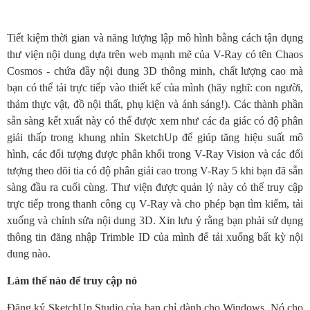
Tiết kiệm thời gian và năng lượng lập mô hình bằng cách tận dụng
thư viện nội dung dựa trên web mạnh mẽ của V-Ray có tên Chaos
Cosmos - chứa đầy nội dung 3D thông minh, chất lượng cao mà
bạn có thể tải trực tiếp vào thiết kế của mình (hãy nghĩ: con người,
thảm thực vật, đồ nội thất, phụ kiện và ánh sáng!). Các thành phần
sẵn sàng kết xuất này có thể được xem như các đa giác có độ phân
giải thấp trong khung nhìn SketchUp để giúp tăng hiệu suất mô
hình, các đối tượng được phân khối trong V-Ray Vision và các đối
tượng theo dõi tia có độ phân giải cao trong V-Ray 5 khi bạn đã sẵn
sàng đầu ra cuối cùng. Thư viện được quản lý này có thể truy cập
trực tiếp trong thanh công cụ V-Ray và cho phép bạn tìm kiếm, tải
xuống và chỉnh sửa nội dung 3D. Xin lưu ý rằng bạn phải sử dụng
thông tin đăng nhập Trimble ID của mình để tải xuống bất kỳ nội
dung nào.
Làm thế nào để truy cập nó
Đăng ký SketchUp Studio của bạn chỉ dành cho Windows. Nó cho