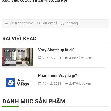
XuânTảo, Q. Bắc Từ Liêm, TP. Hà Nội
Về trang trước
Gửi email
in trang
BÀI VIẾT KHÁC
Vray Sketchup là gì?
29/12/2021
4.667 lượt xem
Phần mềm Vray là gì?
16/12/2021
2.479 lượt xem
DANH MỤC SẢN PHẨM