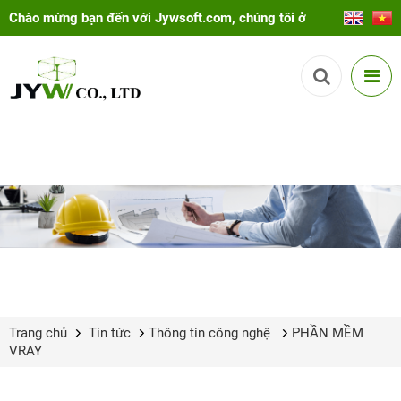
Chào mừng bạn đến với Jywsoft.com, chúng tôi ở
đây để giúp bạn!
Trang chủ
Tin tức
Thông tin công nghệ
PHẦN MỀM
VRAY