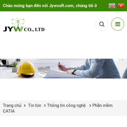
Chào mừng bạn đến với Jywsoft.com, chúng tôi ở
đây để giúp bạn!
Trang chủ
Tin tức
Thông tin công nghệ
Phần mềm
CATIA