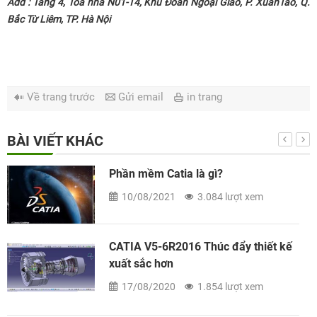
Add : Tầng 4, Tòa nhà N01-T4, Khu Đoàn Ngoại Giao, P. XuânTảo, Q.
Bắc Từ Liêm, TP. Hà Nội
Về trang trước
Gửi email
in trang
BÀI VIẾT KHÁC
Phần mềm Catia là gì?
10/08/2021
3.084 lượt xem
CATIA V5-6R2016 Thúc đẩy thiết kế
xuất sắc hơn
17/08/2020
1.854 lượt xem