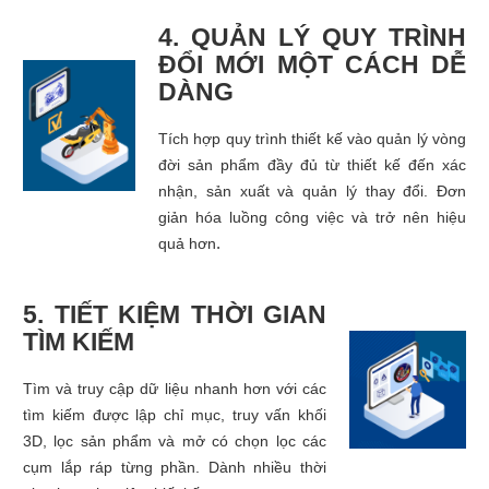
4. QUẢN LÝ QUY TRÌNH
ĐỔI MỚI MỘT CÁCH DỄ
DÀNG
Tích hợp quy trình thiết kế vào quản lý vòng
đời sản phẩm đầy đủ từ thiết kế đến xác
nhận, sản xuất và quản lý thay đổi. Đơn
giản hóa luồng công việc và trở nên hiệu
.
quả hơn
5. TIẾT KIỆM THỜI GIAN
TÌM KIẾM
Tìm và truy cập dữ liệu nhanh hơn với các
tìm kiếm được lập chỉ mục, truy vấn khối
3D, lọc sản phẩm và mở có chọn lọc các
cụm lắp ráp từng phần. Dành nhiều thời