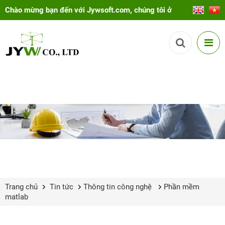
Chào mừng bạn đến với Jywsoft.com, chúng tôi ở
đây để giúp bạn!
Trang chủ
Tin tức
Thông tin công nghệ
Phần mềm
matlab