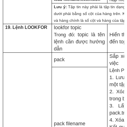
Lưu ý:
Tập tin này phải là tập tin dạn
dưới phải bằng số cột của hàng trên. K
và hàng chính là số cột và hàng của tập 
lookfor topic
19. Lệnh LOOKFOR
Trong đó:
topic là tên
Hiển th
lệnh cần được hướng
đến top
dẫn
Sắp xế
pack
việc
Lệnh Pa
1. Lưu 
một tập
2. Xóa
trong b
3. Lấy
pack.tm
4. Xóa 
pack filename