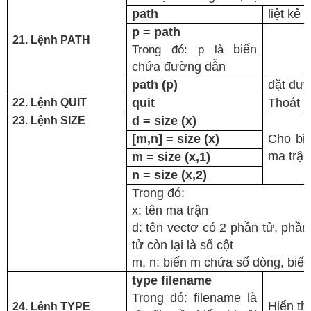
path
liệt kê
p = path
21. Lệnh PATH
Trong đó: p là
biến
chứa đường dẫn
path (p)
đặt đư
quit
Thoát k
22. Lệnh QUIT
d = size (x)
23. Lệnh SIZE
[m,n] = size (x)
Cho biế
ma trận
m = size (x,1)
n = size (x,2)
Trong đó:
x: tên ma trận
d: tên vectơ có 2 phần tử, phần
tử còn lại là số cột
m, n: biến m chứa số dòng, biế
type filename
Trong đó: filename là
Hiển thị
24. Lệnh TYPE