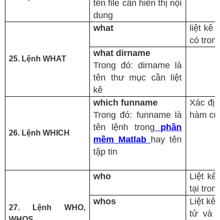
tên file cần hiển thị nội
dung
what
liệt kê
có tron
what dirname
25. Lệnh WHAT
Trong đó: dirname là
tên thư mục cần liệt
kê
which funname
Xác đị
Trong đó: funname là
hàm c
tên lệnh trong
phần
26. Lệnh WHICH
mềm Matlab
hay tên
tập tin
who
Liệt kê
tại tro
whos
Liệt kê
27. Lệnh WHO,
tử và 
WHOS