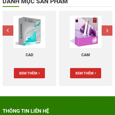
DANH MỤC SẢN PHẨM
CAD
CAM
XEM THÊM
XEM THÊM
THÔNG TIN LIÊN HỆ