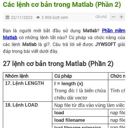
Các lệnh cơ bản trong Matlab (Phần 2)
Cỡ chữ
22/11/2022
2.906 lượt xem
Bạn là người mới bắt đầu sử dụng
Matlab
?
Phần mềm
Matlab
có những lệnh tắt nào? Cú pháp và chức năng của
các lệnh
Matla
b
là gì?. Câu trả lời sẽ được
JYWSOFT
giải
đáp trong bài viết dưới đây.
27 lệnh cơ bản trong Matlab (Phần 2)
Nhóm lệnh
Cú pháp
Chức n
l = length (x)
17. Lệnh LENGTH
Trong đó:
l là biến chứa
Tính chi
chiều dài vectơ
Nạp file từ đĩa vào vùng làm việc
18. Lệnh LOAD
load
nạp file
load filename
nạp file
nạp file
load filename.extension