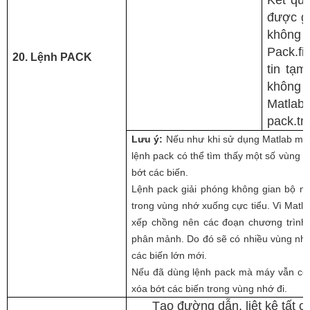
Kết quả
được gộ
không b
Pack.f
20. Lệnh PACK
tin tạm
không c
Matlab
pack.tm
Lưu ý:
Nếu như khi sử dụng Matlab máy
lệnh pack có thể tìm thấy một số vùng 
bớt các biến.
Lệnh pack giải phóng không gian bộ nh
trong vùng nhớ xuống cực tiểu. Vì Mat
xếp chồng nên các đoạn chương trình 
phân mảnh. Do đó sẽ có nhiều vùng nh
các biến lớn mới.
Nếu đã dùng lệnh pack mà máy vẫn còn 
xóa bớt các biến trong vùng nhớ đi.
Tạo đường dẫn, liệt kê tất 