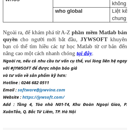
không
who global
Liệt kê
chung
Ngoài ra, để khám phá từ A-Z
phần mềm Matlab
bản
quyền
cho người mới bắt đầu,
JYWSOFT
khuyên
bạn có thể tìm hiều các tự học Matlab từ cơ bản đến
nâng cao một cách nhanh chóng
tại đây
.
Ngoài ra, nếu có nhu cầu tư vấn cụ thể, vui lòng liên hệ ngay
với #JYWSOFT để được nhận báo giá
và tư vấn về sản phẩm kỹ hơn:
Hotline : 0246 682 0511
Email :
software@jywvina.com
Website :
https://jywsoft.com/
Add : Tầng 4, Tòa nhà N01-T4, Khu Đoàn Ngoại Giao, P.
XuânTảo, Q. Bắc Từ Liêm, TP. Hà Nội