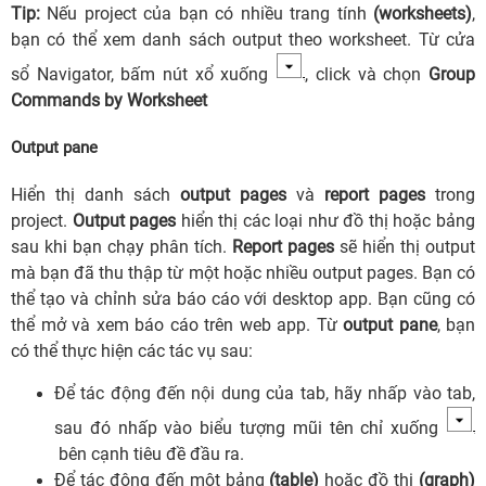
Tip:
Nếu project của bạn có nhiều trang tính
(worksheets)
,
bạn có thể xem danh sách output theo worksheet. Từ cửa
sổ Navigator, bấm nút xổ xuống
, click và chọn
Group
Commands by Worksheet
Output pane
Hiển thị danh sách
output pages
và
report pages
trong
project.
Output pages
hiển thị các loại như đồ thị hoặc bảng
sau khi bạn chạy phân tích.
Report pages
sẽ hiển thị output
mà bạn đã thu thập từ một hoặc nhiều output pages. Bạn có
thể tạo và chỉnh sửa báo cáo với desktop app. Bạn cũng có
thể mở và xem báo cáo trên web app. Từ
output pane
, bạn
có thể thực hiện các tác vụ sau:
Để tác động đến nội dung của tab, hãy nhấp vào tab,
sau đó nhấp vào biểu tượng mũi tên chỉ xuống
bên cạnh tiêu đề đầu ra.
Để tác động đến một bảng
(table)
hoặc đồ thị
(graph)