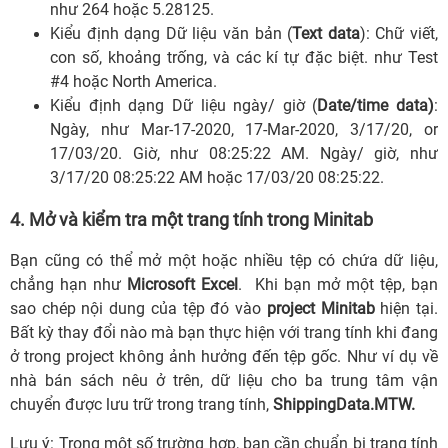
như 264 hoặc 5.28125.
Kiểu định dạng Dữ liệu văn bản (
Text data
): Chữ viết,
con số, khoảng trống, và các kí tự đặc biệt. như Test
#4 hoặc North America.
Kiểu định dạng Dữ liệu ngày/ giờ (
Date/time data)
:
Ngày, như Mar-17-2020, 17-Mar-2020, 3/17/20, or
17/03/20. Giờ, như 08:25:22 AM. Ngày/ giờ, như
3/17/20 08:25:22 AM hoặc 17/03/20 08:25:22.
4. Mở và kiểm tra một trang tính trong Minitab
Bạn cũng có thể mở một hoặc nhiều tệp có chứa dữ liệu,
chẳng hạn như
Microsoft Excel
. Khi bạn mở một tệp, bạn
sao chép nội dung của tệp đó vào
project Minitab
hiện tại.
Bất kỳ thay đổi nào mà bạn thực hiện với trang tính khi đang
ở trong project không ảnh hưởng đến tệp gốc.
Như ví dụ về
nhà bán sách nêu ở trên, dữ liệu cho ba trung tâm vận
chuyển được lưu trữ trong trang tính,
ShippingData.MTW.
Lưu ý: Trong một số trường hợp, bạn cần chuẩn bị trang tính