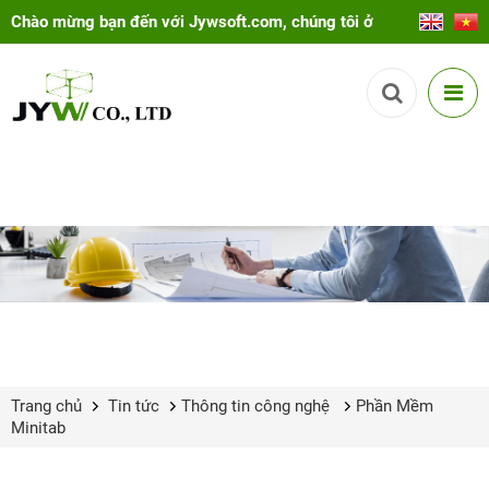
Chào mừng bạn đến với Jywsoft.com, chúng tôi ở
đây để giúp bạn!
Trang chủ
Tin tức
Thông tin công nghệ
Phần Mềm
Minitab