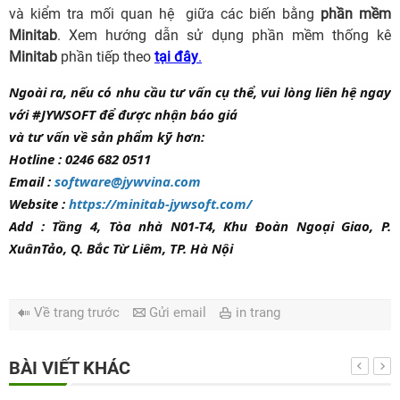
và kiểm tra mối quan hệ giữa các biến bằng
phần mềm
Minitab
. Xem hướng dẫn sử dụng phần mềm thống kê
Minitab
phần tiếp theo
tại đây
.
Ngoài ra, nếu có nhu cầu tư vấn cụ thể, vui lòng liên hệ ngay
với #JYWSOFT để được nhận báo giá
và tư vấn về sản phẩm kỹ hơn:
Hotline : 0246 682 0511
Email :
software@jywvina.com
Website :
https://minitab-jywsoft.com/
Add : Tầng 4, Tòa nhà N01-T4, Khu Đoàn Ngoại Giao, P.
XuânTảo, Q. Bắc Từ Liêm, TP. Hà Nội
Về trang trước
Gửi email
in trang
BÀI VIẾT KHÁC