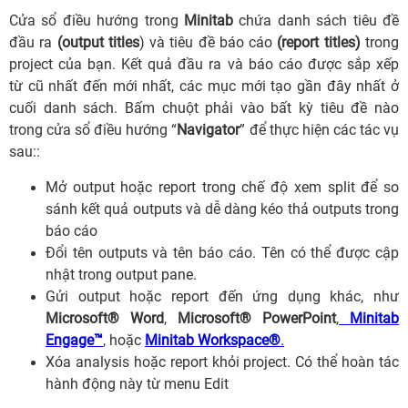
Cửa sổ điều hướng trong
Minitab
chứa danh sách tiêu đề
đầu ra
(output titles
) và tiêu đề báo cáo
(report titles)
trong
project của bạn. Kết quả đầu ra và báo cáo được sắp xếp
từ cũ nhất đến mới nhất, các mục mới tạo gần đây nhất ở
cuối danh sách. Bấm chuột phải vào bất kỳ tiêu đề nào
trong cửa sổ điều hướng “
Navigator
” để thực hiện các tác vụ
sau::
Mở output hoặc report trong chế độ xem split để so
sánh kết quả outputs và dễ dàng kéo thả outputs trong
báo cáo
Đổi tên outputs và tên báo cáo. Tên có thể được cập
nhật trong output pane.
Gửi output hoặc report đến ứng dụng khác, như
Microsoft® Word
,
Microsoft® PowerPoint
,
Minitab
Engage™
, hoặc
Minitab Workspace®
.
Xóa analysis hoặc report khỏi project. Có thể hoàn tác
hành động này từ menu Edit