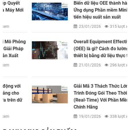
Biến dữ liệu OEE thành hành động:
Ứng dụng Phần mềm Minitab để cải
tiến hiệu suất sản xuất
23/01/2026
315 lượt xem
Overall Equipment Effectiveness
(OEE) là gì? Cách đo lường hiệu suất
thiết bị bằng dữ liệu thực tế
21/01/2026
296 lượt xem
Giải Mã 3 Thách Thức Lớn Trong Quy
Trình Đóng Gói Theo Thời Gian Thực
(Real-Time) Với Phần Mềm Minitab
Chính Hãng
19/01/2026
338 lượt xem