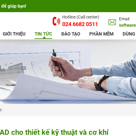
 để giúp bạn!
Hotline (Call center)
Email
024 6682 0511
softwar
GIỚI THIỆU
TIN TỨC
ĐÀO TẠO
PHẦN MỀM
DÙNG
r
 cho thiết kế kỹ thuật và cơ khí