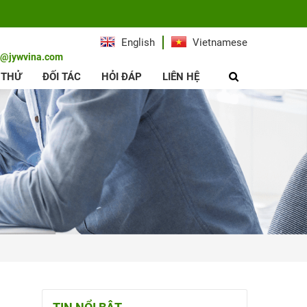
English
Vietnamese
e@jywvina.com
 THỬ
ĐỐI TÁC
HỎI ĐÁP
LIÊN HỆ