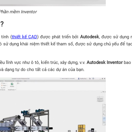
Phần mềm Inventor
ì?
tính (
thiết kế CAD
) được phát triển bởi
Autodesk
, được sử dụng 
ó sử dụng khái niệm thiết kế tham số, được sử dụng chủ yếu để tạ
ĩnh vực như ô tô, kiến ​​trúc, xây dựng, v.v.
Autodesk Inventor
bao
và dạng tự do cho tất cả các dự án của bạn.