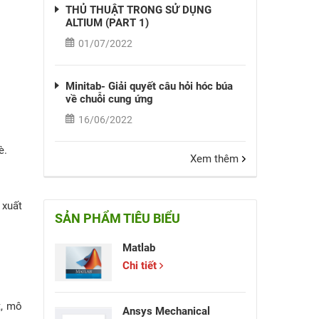
THỦ THUẬT TRONG SỬ DỤNG
ALTIUM (PART 1)
01/07/2022
Minitab- Giải quyết câu hỏi hóc búa
về chuỗi cung ứng
16/06/2022
bè.
Xem thêm
 xuất
SẢN PHẨM TIÊU BIỂU
Matlab
p.
Chi tiết
t, mô
Ansys Mechanical