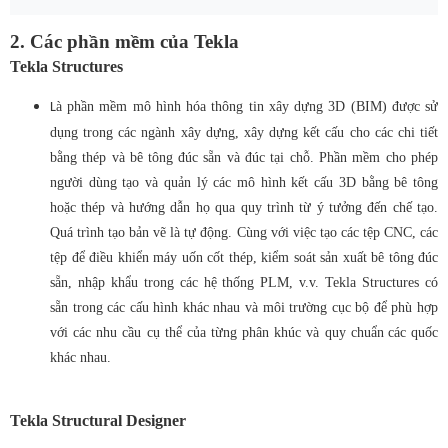
2. Các phần mềm của Tekla
Tekla Structures
à phần mềm mô hình hóa thông tin xây dựng 3D (BIM) được sử
L
dụng trong các ngành xây dựng
,
xây dựng
kết cấu
cho các chi tiết
bằng thép và bê tông
đúc sẵn và đúc tại chỗ. Phần mềm cho phép
người dùng tạo và quản lý các mô hình kết cấu 3D bằng bê tông
hoặc thép và hướng dẫn họ qua quy trình từ ý tưởng đến chế tạo
.
Quá trình tạo bản vẽ là tự động. Cùng với việc tạo các tệp CNC, các
tệp để điều khiển máy uốn cốt thép, kiểm soát sản xuất bê tông đúc
sẵn, nhập khẩu trong các hệ thống PLM, v.v. Tekla Structures có
sẵn trong các cấu hình khác nhau và môi trường cục bộ để phù hợp
với các nhu cầu cụ thể của
từng
phân khúc và
quy chuẩn
các quốc
khác nhau
.
Tekla Structural Designer