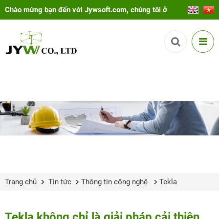
Chào mừng bạn đến với Jywsoft.com, chúng tôi ở
đây để giúp bạn!
Trang chủ
Tin tức
Thông tin công nghệ
Tekla
Tekla không chỉ là giải pháp cải thiện