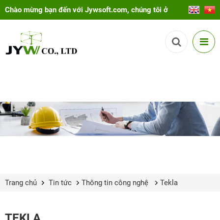
Chào mừng bạn đến với Jywsoft.com, chúng tôi ở
đây để giúp bạn!
Trang chủ
Tin tức
Thông tin công nghệ
Tekla
TEKLA