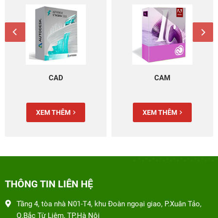
CAD
CAM
XEM THÊM
XEM THÊM
THÔNG TIN LIÊN HỆ
Tầng 4, tòa nhà N01-T4, khu Đoàn ngoại giao, P.Xuân Tảo,
Q.Bắc Từ Liêm, TP.Hà Nội