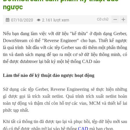
ngược
Cỡ chữ
07/10/2020
2.161 lượt xem
Nếu bạn đang làm việc với dữ liệu "kế thừa" ở định dạng Gerber,
DownStream có thể "Reverse Engineer" cho bạn. Thiết kế ngược
là quá trình bắt đầu với các têp Gerber sau đó thêm một phấn thông
tin và danh sách mạng để tạo ra một cơ sở dữ liệu thông minh, có
thể được đưabtroer lại bất ký một hệ thống CAD nào
Làm thế nào để kỹ thuật đảo ngược hoạt động
Sử dụng các tệp Gerber, Reverse Engineering sẽ thực hiện những
gì được gọi là trích xuất netlist. Quá trình trích xuất netlist hoàn
toàn tự động và thậm chí còn hỗ trợ các vias, MCM và thiết kế lai
phức tạp nhất.
Khi tất cả thông tin đã được tạo lại và phục hồi, tệp dữ liệu mới sau
đó có thể được nhập trở lại vào hệ thống
CAD
mà bạn chọn.