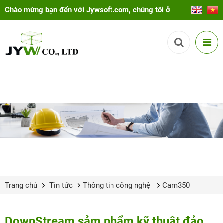
Chào mừng bạn đến với Jywsoft.com, chúng tôi ở
đây để giúp bạn!
Trang chủ
Tin tức
Thông tin công nghệ
Cam350
DownStream sảm phẩm kỹ thuật đảo