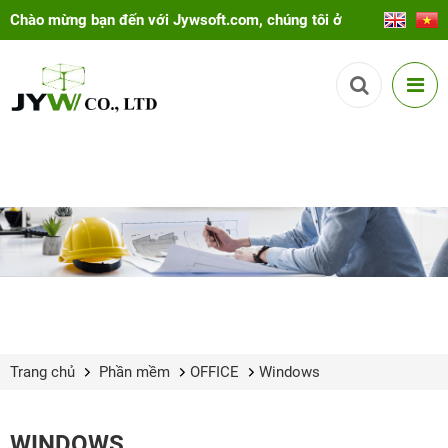
Chào mừng bạn đến với Jywsoft.com, chúng tôi ở
đây để giúp bạn!
Trang chủ
Phần mềm
OFFICE
Windows
WINDOWS