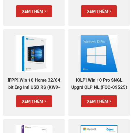
XEM THÊM
XEM THÊM
[FPP] Win 10 Home 32/64
[OLP] Win 10 Pro SNGL
bit Eng Intl USB RS (KW9-
Upgrd OLP NL (FQC-09525)
00478)
XEM THÊM
XEM THÊM