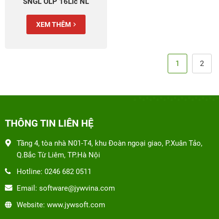
SNGL OLP 16Lic NL
CoreLic (9EM-00652)
XEM THÊM
1
2
THÔNG TIN LIÊN HỆ
Tầng 4, tòa nhà N01-T4, khu Đoàn ngoại giao, P.Xuân Tảo,
Q.Bắc Từ Liêm, TP.Hà Nội
Hotline: 0246 682 0511
Email: software@jywvina.com
Website: www.jywsoft.com