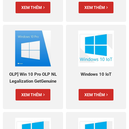
(FQC-08969)
08929)
XEM THÊM
XEM THÊM
OLP] Win 10 Pro OLP NL
Windows 10 IoT
Legalization GetGenuine
(FQC-09478)
XEM THÊM
XEM THÊM