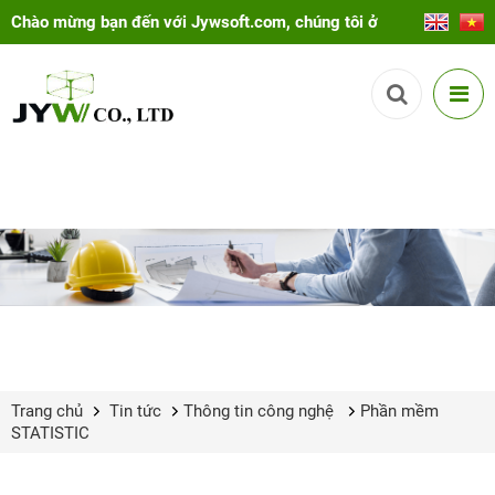
Chào mừng bạn đến với Jywsoft.com, chúng tôi ở
đây để giúp bạn!
Trang chủ
Tin tức
Thông tin công nghệ
Phần mềm
STATISTIC