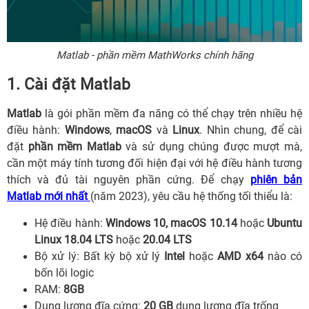
Matlab - phần mềm MathWorks chính hãng
1. Cài đặt Matlab
Matlab
là gói phần mềm đa năng có thể chạy trên nhiều hệ
điều hành:
Windows
,
macOS
và
Linux
. Nhìn chung, để cài
đặt
phần mềm Matlab
và sử dụng chúng được mượt mà,
cần một máy tính tương đối hiện đại với hệ điều hành tương
thích và đủ tài nguyên phần cứng. Để chạy
phiên bản
Matlab mới nhất
(năm 2023), yêu cầu hệ thống tối thiểu là:
Hệ điều hành:
Windows 10, macOS 10.14
hoặc
Ubuntu
Linux 18.04 LTS
hoặc
20.04 LTS
Bộ xử lý: Bất kỳ bộ xử lý
Intel
hoặc
AMD x64
nào có
bốn lõi logic
RAM:
8GB
Dung lượng đĩa cứng:
20 GB
dung lượng đĩa trống