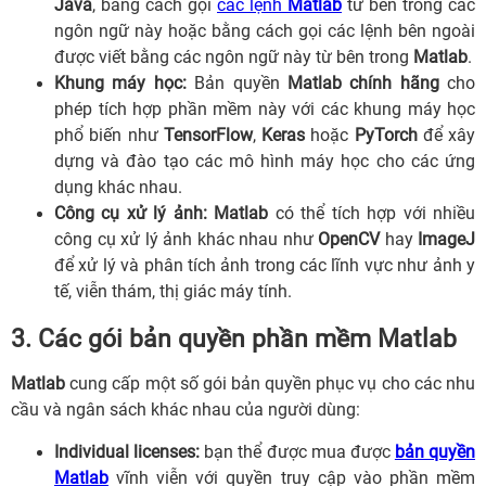
Java
, bằng cách gọi
các lệnh
Matlab
từ bên trong các
ngôn ngữ này hoặc bằng cách gọi các lệnh bên ngoài
được viết bằng các ngôn ngữ này từ bên trong
Matlab
.
Khung máy học:
Bản quyền
Matlab chính hãng
cho
phép tích hợp phần mềm này với các khung máy học
phổ biến như
TensorFlow
,
Keras
hoặc
PyTorch
để xây
dựng và đào tạo các mô hình máy học cho các ứng
dụng khác nhau.
Công cụ xử lý ảnh:
Matlab
có thể tích hợp với nhiều
công cụ xử lý ảnh khác nhau như
OpenCV
hay
ImageJ
để xử lý và phân tích ảnh trong các lĩnh vực như ảnh y
tế, viễn thám, thị giác máy tính.
3. Các gói bản quyền phần mềm Matlab
Matlab
cung cấp một số gói bản quyền phục vụ cho các nhu
cầu và ngân sách khác nhau của người dùng:
Individual licenses:
bạn thể được mua được
bản quyền
Matlab
vĩnh viễn với quyền truy cập vào phần mềm