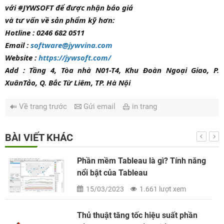
với #JYWSOFT để được nhận báo giá
và tư vấn về sản phẩm kỹ hơn:
Hotline : 0246 682 0511
Email :
software@jywvina.com
Website :
https://jywsoft.com/
Add : Tầng 4, Tòa nhà N01-T4, Khu Đoàn Ngoại Giao, P.
XuânTảo, Q. Bắc Từ Liêm, TP. Hà Nội
Về trang trước
Gửi email
in trang
BÀI VIẾT KHÁC
Phần mềm Tableau là gì? Tính năng
nổi bật của Tableau
15/03/2023
1.661 lượt xem
Thủ thuật tăng tốc hiệu suất phần